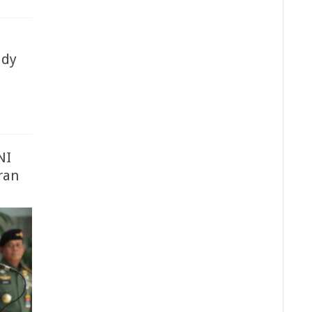
ddy
NI
ran