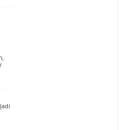
n,
V
Jadi