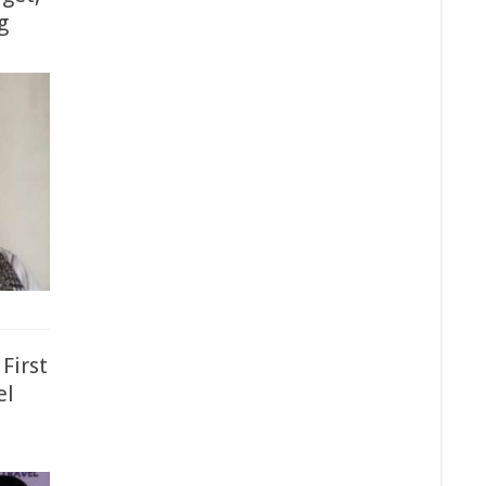
g
First
el