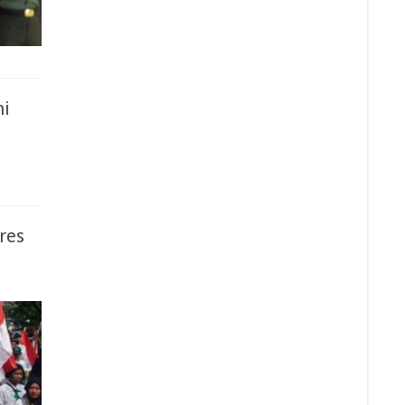
ni
res