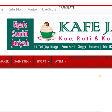
TRANSLATE
ksi
Info Iklan
Kontak
Live Score
INDOELECTION
SYARIAHCENT
MAKER
SAINSTEK
SPORT
JATIM