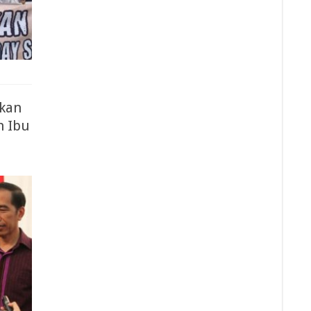
ukan
n Ibu