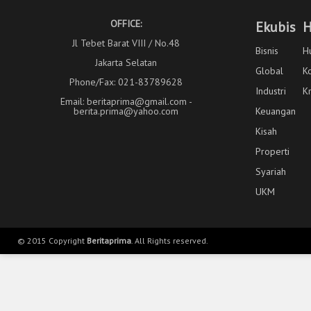
OFFICE:
Ekubis
H
Jl Tebet Barat VIII / No.48
Bisnis
H
Jakarta Selatan
Global
K
Phone/Fax: 021-83789628
Industri
K
Email: beritaprima@gmail.com -
berita.prima@yahoo.com
Keuangan
Kisah
Properti
Syariah
UKM
© 2015 Copyright
Beritaprima
. All Rights reserved.