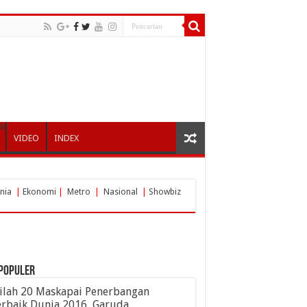
ER
VIDEO
INDEX
nia
|
Ekonomi
|
Metro
|
Nasional
|
Showbiz
POPULER
nilah 20 Maskapai Penerbangan
erbaik Dunia 2016, Garuda…