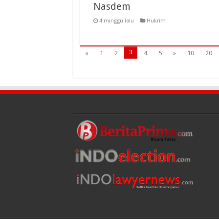
Nasdem
4 minggu lalu
Hukrim
3
«
1
2
4
5
»
10
20