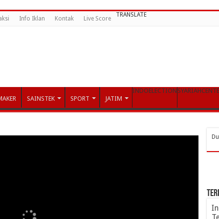
TRANSLATE
aksi
Info Iklan
Kontak
Live Score
INDOELECTION
SYARIAHCENT
MAKER
SAINSTEK
SPORT
JATIM
Du
TER
I
T