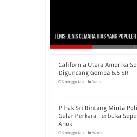
Jenis-jenis Cemara Hias yang Populer
OTT Pejabat Bakamla, KPK Berkoordin
Hari Ini, KPK Umumkan Status 4 Oran
OTT Pejabat Bakamla, KPK Sita Uang 
Relawan Ahok-Djarot Laporkan Eks S
California Utara Amerika Se
Diguncang Gempa 6.5 SR
3 minggu lalu
Dunia
Pihak Sri Bintang Minta Poli
Gelar Perkara Terbuka Sepe
Ahok
3 minggu lalu
Hukrim