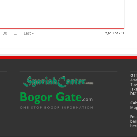
30
...
Last »
Page 3 of 251
Off
Apa
Tow
Jak
DKI
Ca
Moj
Emai
ber
ber