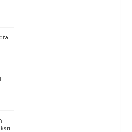
ota
l
n
ikan