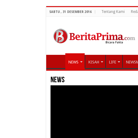
Tentang Kami
Red
SABTU , 31 DESEMBER 2016
NEWS
KISAH
LIFE
NEWS
News