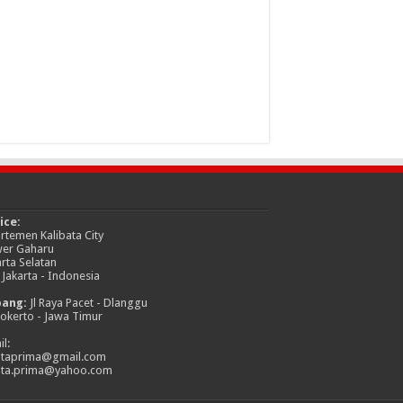
ice:
rtemen Kalibata City
er Gaharu
arta Selatan
 Jakarta - Indonesia
bang:
Jl Raya Pacet - Dlanggu
okerto - Jawa Timur
l:
itaprima@gmail.com
ita.prima@yahoo.com