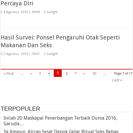
Percaya Diri
6 Agustus, 2016 | 09:04
Gadget
Hasil Survei: Ponsel Pengaruhi Otak Seperti
Makanan Dan Seks
5 Agustus, 2016 | 18:01
Gadget
5
« First
...
«
3
4
6
7
»
10
...
Page 5 of 17
Last »
TERPOPULER
Inilah 20 Maskapai Penerbangan Terbaik Dunia 2016,
Garuda…
Ya Ampun, Aliran Sesat Depok Gelar Ritual Seks Bebas