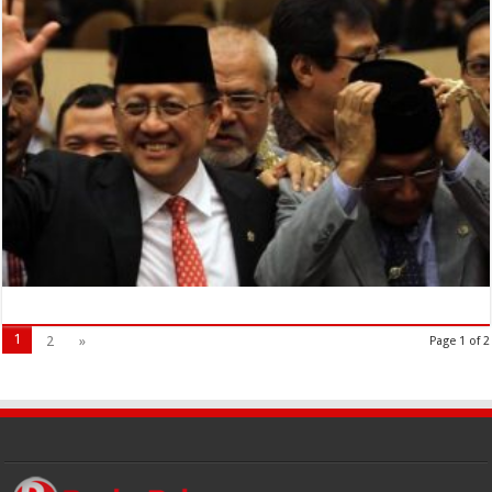
1
2
»
Page 1 of 2