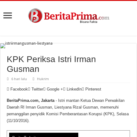
KPK Periksa Istri Irman
Gusman
6 hari lalu
Hukrim
Facebook
Twitter
Google +
LinkedIn
Pinterest
BeritaPrima.com, Jakarta
- Istri mantan Ketua Dewan Perwakilan
Daerah RI Irman Gusman, Liestyana Rizal Gusman, memenuhi
pemanggilan penyidik Komisi Pemberantasan Korupsi (KPK), Selasa
(11/10/2016).