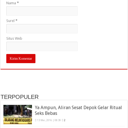
Nama
*
Surel
*
Situs Web
TERPOPULER
Ya Ampun, Aliran Sesat Depok Gelar Ritual
Seks Bebas
13 Mei, 2016 | 08:39
2