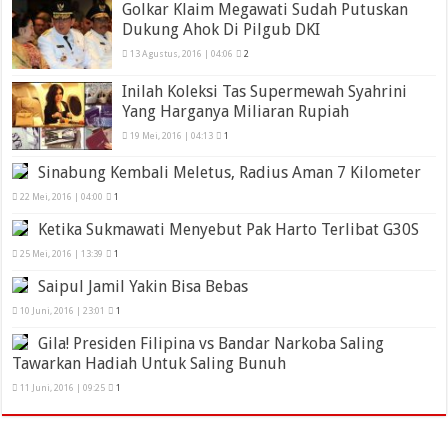
Golkar Klaim Megawati Sudah Putuskan
Dukung Ahok Di Pilgub DKI
13 Agustus, 2016 | 04:06
2
Inilah Koleksi Tas Supermewah Syahrini
Yang Harganya Miliaran Rupiah
19 Mei, 2016 | 04:13
1
Sinabung Kembali Meletus, Radius Aman 7 Kilometer
22 Mei, 2016 | 04:00
1
Ketika Sukmawati Menyebut Pak Harto Terlibat G30S
25 Mei, 2016 | 13:39
1
Saipul Jamil Yakin Bisa Bebas
10 Juni, 2016 | 23:01
1
Gila! Presiden Filipina vs Bandar Narkoba Saling
Tawarkan Hadiah Untuk Saling Bunuh
11 Juni, 2016 | 09:25
1