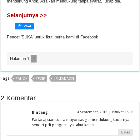
mendukung Ahok. Asalkan mendukung tanpa syarat,” ucap dia.
Selanjutnya >>
Pencet 'SUKA' untuk ikuti berita kami di Facebook
Halaman 1
2
Tags
#AHOK
#PDIP
#PILKADADKI
2 Komentar
Bintang
4 September, 2016 | 15:06 at 15:06
Partai apaan suara mayoritas ga mendukung kadernya
sendiri pdi pengecut ya takut kalah
Balas