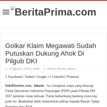
Golkar Klaim Megawati Sudah
Putuskan Dukung Ahok Di
Pilgub DKI
13 Agustus, 2016 | 04:06
Pemilu-Pilkada
,
Utama
Facebook
Twitter
Google +
LinkedIn
Pinterest
IndoElection.com, Jakarta
- Isu mengenai siapa yang diusung
Partai Demokrasi Indonesia Perjuangan (PDIP) pada Pilkada DKI
2017 perlahan mulai terkuak. Partai berlambang banteng moncong
putih itu, dikabarkan telah menentukan pilihan kepada Basuki Tjahja
Purnama atau Ahok.