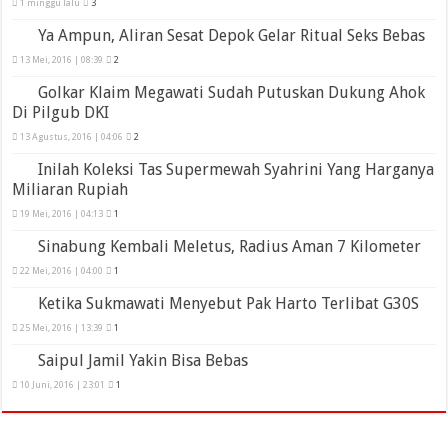
1 minggu lalu
3
Ya Ampun, Aliran Sesat Depok Gelar Ritual Seks Bebas
13 Mei, 2016 | 08:39
2
Golkar Klaim Megawati Sudah Putuskan Dukung Ahok
Di Pilgub DKI
13 Agustus, 2016 | 04:06
2
Inilah Koleksi Tas Supermewah Syahrini Yang Harganya
Miliaran Rupiah
19 Mei, 2016 | 04:13
1
Sinabung Kembali Meletus, Radius Aman 7 Kilometer
22 Mei, 2016 | 04:00
1
Ketika Sukmawati Menyebut Pak Harto Terlibat G30S
25 Mei, 2016 | 13:39
1
Saipul Jamil Yakin Bisa Bebas
10 Juni, 2016 | 23:01
1