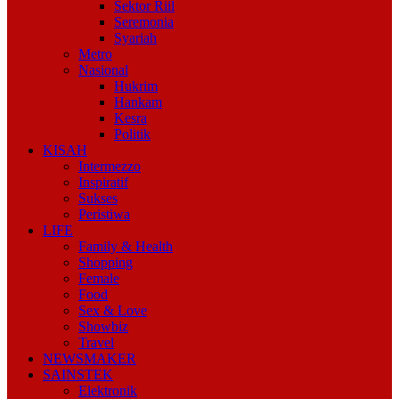
Sektor Riil
Seremonia
Syariah
Metro
Nasional
Hukrim
Hankam
Kesra
Politik
KISAH
Intermezzo
Inspiratif
Sukses
Peristiwa
LIFE
Family & Health
Shopping
Female
Food
Sex & Love
Showbiz
Travel
NEWSMAKER
SAINSTEK
Elektronik