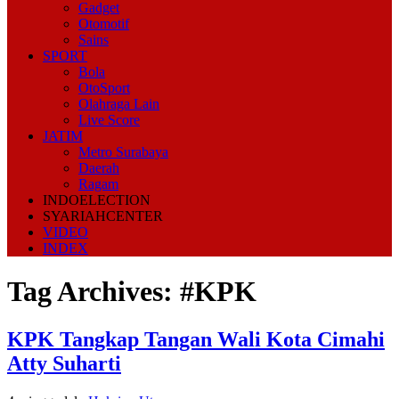
Gadget
Otomotif
Sains
SPORT
Bola
OtoSport
Olahraga Lain
Live Score
JATIM
Metro Surabaya
Daerah
Ragam
INDOELECTION
SYARIAHCENTER
VIDEO
INDEX
Tag Archives:
#KPK
KPK Tangkap Tangan Wali Kota Cimahi
Atty Suharti