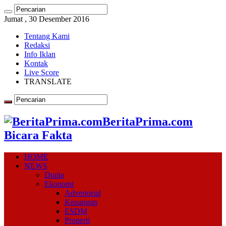
Jumat , 30 Desember 2016
Tentang Kami
Redaksi
Info Iklan
Kontak
Live Score
TRANSLATE
BeritaPrima.com
Bicara Fakta
HOME
NEWS
Dunia
Ekonomi
Advertorial
Keuangan
ESDM
Properti