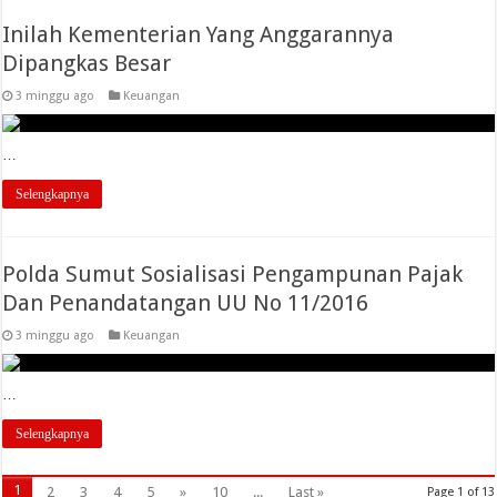
Inilah Kementerian Yang Anggarannya
Dipangkas Besar
3 minggu ago
Keuangan
…
Selengkapnya
Polda Sumut Sosialisasi Pengampunan Pajak
Dan Penandatangan UU No 11/2016
3 minggu ago
Keuangan
…
Selengkapnya
1
2
3
4
5
»
10
...
Last »
Page 1 of 13