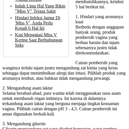
membutuhkannya, ketahui
Inilah Lima Hal Yang Bikin
5 hal berikut ini.
"Miss V" Terasa Sakit
1. Hindari yang aromanya
Hindari Infeksi Jamur Di
kuat
'Miss V', Anda Perlu
Berbeda dengan anggapan
Kenali 6 Hal Ini
banyak orang, produk
Kiat Mengatasi Miss V
pembersih vagina yang
Kering Saat Berhubungan
berbau harum dan tajam
Seks
sebenarnya justru tidak
direkomendasikan.
Cairan pembersih yang
wanginya terlalu tajam justru mengandung zat kimia yang keras
sehingga dapat menimbulkan alergi dan iritasi. Pilihlah produk yang
aromanya lembut, atau bahkan tidak mengandung pewangi.
2. Mengandung asam laktat
Selama berabad-abad, para wanita telah menggunakan susu asam
untuk membasuh organ intimnya. Ini karena di dalamnya
terkandung asam laktat yang berguna menjaga tingkat keasaman
vagina. Pilihlah cairan dengan pH 3 - 4,5. Cairan pembersih ini
aman digunakan berkali-kali.
3. Mengandung gliserin
Gliserin mengandung zat yang disebut humectan, yang penting