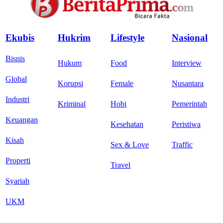
Ekubis
Hukrim
Lifestyle
Nasional
Bisnis
Hukum
Food
Interview
Global
Korupsi
Female
Nusantara
Industri
Kriminal
Hobi
Pemerintah
Keuangan
Kesehatan
Peristiwa
Kisah
Sex & Love
Traffic
Properti
Travel
Syariah
UKM