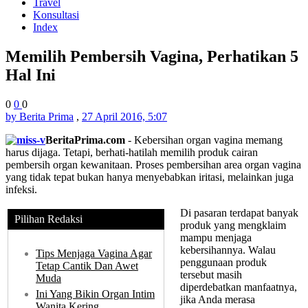
Travel
Konsultasi
Index
Memilih Pembersih Vagina, Perhatikan 5
Hal Ini
0
0
0
by Berita Prima
,
27 April 2016, 5:07
BeritaPrima.com
- Kebersihan organ vagina memang
harus dijaga. Tetapi, berhati-hatilah memilih produk cairan
pembersih organ kewanitaan. Proses pembersihan area organ vagina
yang tidak tepat bukan hanya menyebabkan iritasi, melainkan juga
infeksi.
Di pasaran terdapat banyak
Pilihan Redaksi
produk yang mengklaim
mampu menjaga
kebersihannya. Walau
Tips Menjaga Vagina Agar
penggunaan produk
Tetap Cantik Dan Awet
tersebut masih
Muda
diperdebatkan manfaatnya,
Ini Yang Bikin Organ Intim
jika Anda merasa
Wanita Kering