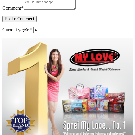
Comment
*
Current ye@r
*