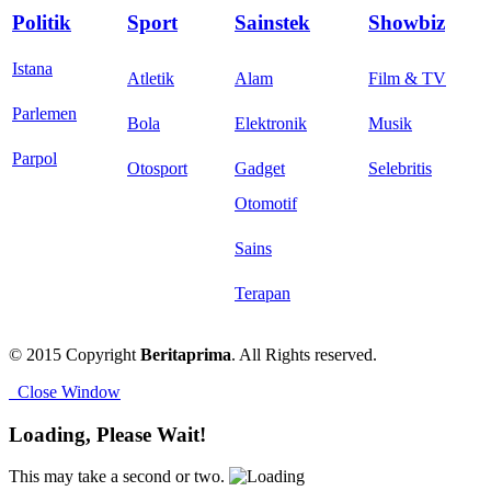
Politik
Sport
Sainstek
Showbiz
Istana
Atletik
Alam
Film & TV
Parlemen
Bola
Elektronik
Musik
Parpol
Otosport
Gadget
Selebritis
Otomotif
Sains
Terapan
© 2015 Copyright
Beritaprima
. All Rights reserved.
Close Window
Loading, Please Wait!
This may take a second or two.