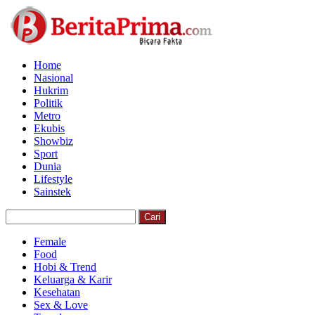
Home
Nasional
Hukrim
Politik
Metro
Ekubis
Showbiz
Sport
Dunia
Lifestyle
Sainstek
Female
Food
Hobi & Trend
Keluarga & Karir
Kesehatan
Sex & Love