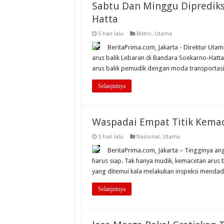
Sabtu Dan Minggu Diprediksi
Hatta
5 hari lalu
Metro
,
Utama
BeritaPrima.com, Jakarta - Direktur Ut
arus balik Lebaran di Bandara Soekarno-Hatta
arus balik pemudik dengan moda transportasi 
Selanjutnya
Waspadai Empat Titik Kemace
5 hari lalu
Nasional
,
Utama
BeritaPrima.com, Jakarta – Tingginya an
harus siap. Tak hanya mudik, kemacetan arus b
yang ditemui kala melakukan inspeksi mendadak
Selanjutnya