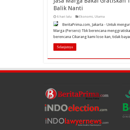
Jasa Marga Bakal Gratiskan 
Balik Nanti
6 hari lalu
Ekonomi
,
Utama
BeritaPrima.com, Jakarta - Untuk mengur
Marga (Persero) Tbk berencana menggratiska
berencana Cikarang kami lose-kan, tidak bayar,”
Selanjutnya