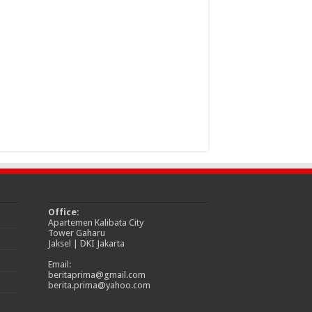
Office:
Apartemen Kalibata City
Tower Gaharu
Jaksel | DKI Jakarta
Email:
beritaprima@gmail.com
berita.prima@yahoo.com