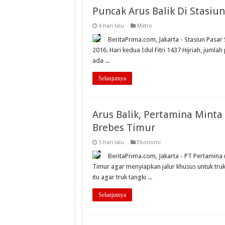
Puncak Arus Balik Di Stasiu
4 hari lalu
Metro
BeritaPrima.com, Jakarta - Stasiun Pasar 
2016. Hari kedua Idul Fitri 1437 Hijriah, juml
ada ...
Selanjutnya
Arus Balik, Pertamina Minta 
Brebes Timur
5 hari lalu
Ekonomi
BeritaPrima.com, Jakarta - PT Pertamina
Timur agar menyiapkan jalur khusus untuk truk
itu agar truk tangki ...
Selanjutnya