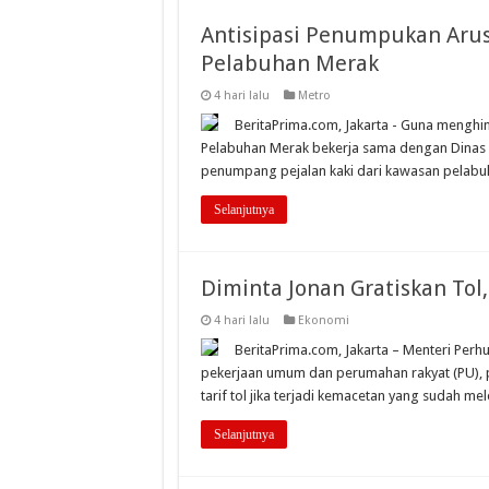
Antisipasi Penumpukan Arus
Pelabuhan Merak
4 hari lalu
Metro
BeritaPrima.com, Jakarta - Guna menghin
Pelabuhan Merak bekerja sama dengan Dinas 
penumpang pejalan kaki dari kawasan pelabuha
Selanjutnya
Diminta Jonan Gratiskan Tol,
4 hari lalu
Ekonomi
BeritaPrima.com, Jakarta – Menteri Per
pekerjaan umum dan perumahan rakyat (PU), p
tarif tol jika terjadi kemacetan yang sudah meleb
Selanjutnya