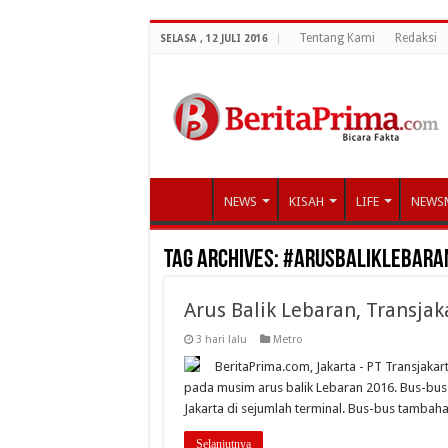
Tentang Kami
Redaksi
SELASA , 12 JULI 2016
NEWS
KISAH
LIFE
NEWS
Tag Archives:
#ArusBalikLebara
Arus Balik Lebaran, Transjak
3 hari lalu
Metro
BeritaPrima.com, Jakarta - PT Transjak
pada musim arus balik Lebaran 2016. Bus-bus 
Jakarta di sejumlah terminal. Bus-bus tambahan 
Selanjutnya