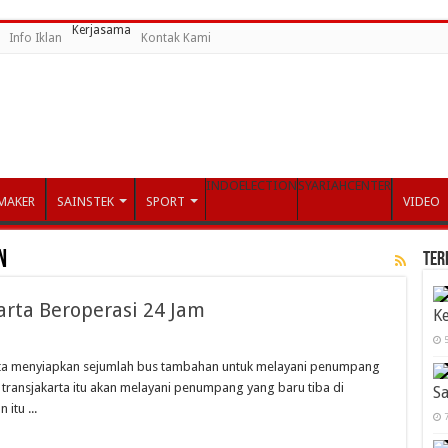
Kerjasama
Info Iklan
Kontak Kami
INDOELECTION
SYARIAHCENTER
MAKER
SAINSTEK
SPORT
VIDEO
n
Ter
arta Beroperasi 24 Jam
K
5
arta menyiapkan sejumlah bus tambahan untuk melayani penumpang
transjakarta itu akan melayani penumpang yang baru tiba di
Sa
itu ...
7