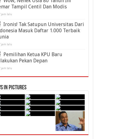
Wow, Nenek Usia 80 Tahun Ini
emar Tampil Centil Dan Modis
 jam lalu
Ironis! Tak Satupun Universitas Dari
donesia Masuk Daftar 1.000 Terbaik
unia
 jam lalu
Pemilihan Ketua KPU Baru
ilakukan Pekan Depan
 jam lalu
s in Pictures