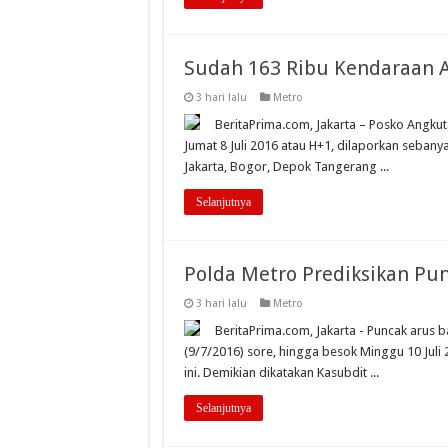
Sudah 163 Ribu Kendaraan Ar
3 hari lalu
Metro
BeritaPrima.com, Jakarta – Posko Angku
Jumat 8 Juli 2016 atau H+1, dilaporkan seban
Jakarta, Bogor, Depok Tangerang ...
Selanjutnya
Polda Metro Prediksikan Punc
3 hari lalu
Metro
BeritaPrima.com, Jakarta - Puncak arus b
(9/7/2016) sore, hingga besok Minggu 10 Juli 2
ini. Demikian dikatakan Kasubdit ...
Selanjutnya