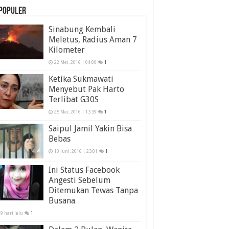
populer
Sinabung Kembali
Meletus, Radius Aman 7
Kilometer
22 Mei, 2016 | 04:00
1
Ketika Sukmawati
Menyebut Pak Harto
Terlibat G30S
25 Mei, 2016 | 13:39
1
Saipul Jamil Yakin Bisa
Bebas
10 Juni, 2016 | 23:01
1
Ini Status Facebook
Angesti Sebelum
Ditemukan Tewas Tanpa
Busana
9 hari lalu
1