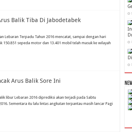
G
7
us Balik Tiba Di Jabodetabek
In
D
tan Lebaran Terpadu Tahun 2016 mencatat, sampai dengan hari
yak 150.851 sepeda motor dan 13.401 mobil telah masuk ke wilayah
7
D
7
ak Arus Balik Sore Ini
New
alik libur Lebaran 2016 diprediksi akan terjadi pada Sabtu
016. Sementara itu lalu lintas angkutan terpantau masih lancar Pagi