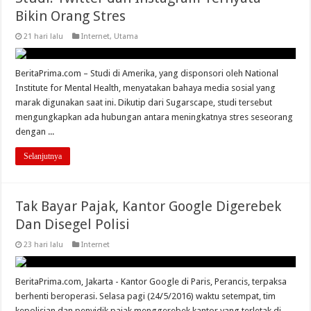
Bikin Orang Stres
21 hari lalu
Internet
,
Utama
BeritaPrima.com – Studi di Amerika, yang disponsori oleh National
Institute for Mental Health, menyatakan bahaya media sosial yang
marak digunakan saat ini. Dikutip dari Sugarscape, studi tersebut
mengungkapkan ada hubungan antara meningkatnya stres seseorang
dengan ...
Selanjutnya
Tak Bayar Pajak, Kantor Google Digerebek
Dan Disegel Polisi
23 hari lalu
Internet
BeritaPrima.com, Jakarta - Kantor Google di Paris, Perancis, terpaksa
berhenti beroperasi. Selasa pagi (24/5/2016) waktu setempat, tim
kepolisian dan penyidik pajak menggerebek kantor yang terletak di