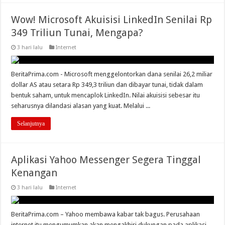
Wow! Microsoft Akuisisi LinkedIn Senilai Rp
349 Triliun Tunai, Mengapa?
3 hari lalu
Internet
BeritaPrima.com - Microsoft menggelontorkan dana senilai 26,2 miliar
dollar AS atau setara Rp 349,3 triliun dan dibayar tunai, tidak dalam
bentuk saham, untuk mencaplok LinkedIn. Nilai akuisisi sebesar itu
seharusnya dilandasi alasan yang kuat. Melalui ...
Selanjutnya
Aplikasi Yahoo Messenger Segera Tinggal
Kenangan
3 hari lalu
Internet
BeritaPrima.com – Yahoo membawa kabar tak bagus. Perusahaan
internet itu mengumumkan akan mengakhiri dukungan pada aplikasi