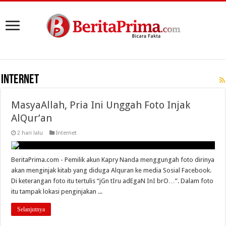
Internet
MasyaAllah, Pria Ini Unggah Foto Injak
AlQur’an
2 hari lalu
Internet
BeritaPrima.com - Pemilik akun Kapry Nanda menggungah foto dirinya
akan menginjak kitab yang diduga Alquran ke media Sosial Facebook.
Di keterangan foto itu tertulis “jGn tIru adEgaN InI brO…”. Dalam foto
itu tampak lokasi penginjakan ...
Selanjutnya