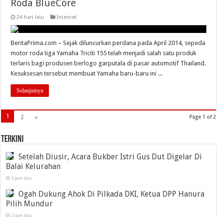
Roda BlueCore
24 hari lalu
Internet
BeritaPrima.com – Sejak diluncurkan perdana pada April 2014, sepeda
motor roda tiga Yamaha Triciti 155 telah menjadi salah satu produk
terlaris bagi produsen berlogo garputala di pasar automotif Thailand.
Kesuksesan tersebut membuat Yamaha baru-baru ini ...
Selanjutnya
1
2
»
Page 1 of 2
Terkini
Setelah Diusir, Acara Bukber Istri Gus Dut Digelar Di
Balai Kelurahan
3 jam lalu
Ogah Dukung Ahok Di Pilkada DKI, Ketua DPP Hanura
Pilih Mundur
3 jam lalu