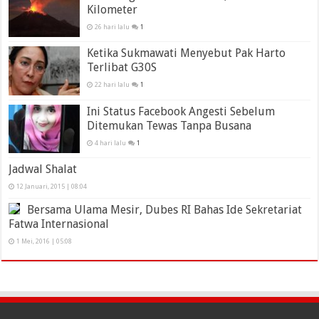
Kilometer
26 hari lalu
1
Ketika Sukmawati Menyebut Pak Harto
Terlibat G30S
22 hari lalu
1
Ini Status Facebook Angesti Sebelum
Ditemukan Tewas Tanpa Busana
4 hari lalu
1
Jadwal Shalat
12 Januari, 2015 | 08:04
Bersama Ulama Mesir, Dubes RI Bahas Ide Sekretariat
Fatwa Internasional
1 Mei, 2016 | 05:08