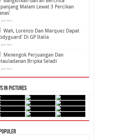
Bangkitkan Gairah Bercinta
epanjang Malam Lewat 3 Percikan
anas’
 jam lalu
Wah, Lorenzo Dan Marquez Dapat
odyguard’ Di GP Italia
 jam lalu
Menengok Perjuangan Dan
tauladanan Bripka Seladi
 jam lalu
s in Pictures
populer