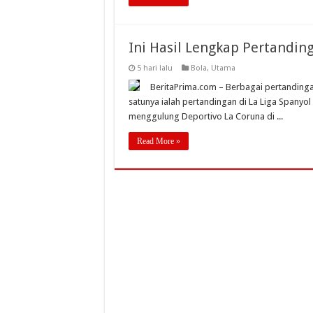
Ini Hasil Lengkap Pertandin
5 hari lalu
Bola
,
Utama
BeritaPrima.com – Berbagai pertandingan
satunya ialah pertandingan di La Liga Spanyo
menggulung Deportivo La Coruna di ...
Read More »