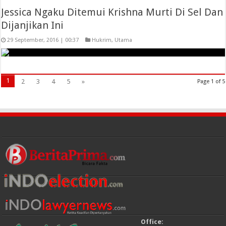
Jessica Ngaku Ditemui Krishna Murti Di Sel Dan
Dijanjikan Ini
29 September, 2016 | 00:37
Hukrim
,
Utama
1
2
3
4
5
»
Page 1 of 5
Office: