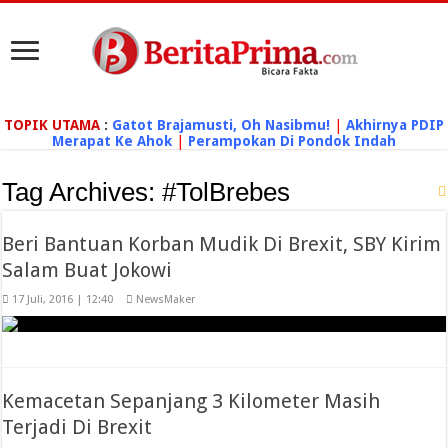
TOPIK UTAMA
:
Gatot Brajamusti, Oh Nasibmu!
|
Akhirnya PDIP
Merapat Ke Ahok
|
Perampokan Di Pondok Indah
Tag Archives:
#TolBrebes
Beri Bantuan Korban Mudik Di Brexit, SBY Kirim
Salam Buat Jokowi
17 Juli, 2016 | 12:40
NewsMaker
Kemacetan Sepanjang 3 Kilometer Masih
Terjadi Di Brexit