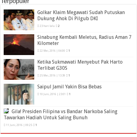
Terpopuler
Golkar Klaim Megawati Sudah Putuskan
Dukung Ahok Di Pilgub DKI
23 hari lalu
2
Sinabung Kembali Meletus, Radius Aman 7
Kilometer
22 Mei, 2016 | 04:00
1
Ketika Sukmawati Menyebut Pak Harto
Terlibat G30S
25 Mei, 2016 | 13:39
1
Saipul Jamil Yakin Bisa Bebas
10 Juni, 2016 | 23:01
1
Gila! Presiden Filipina vs Bandar Narkoba Saling
Tawarkan Hadiah Untuk Saling Bunuh
11 Juni, 2016 | 09:25
1