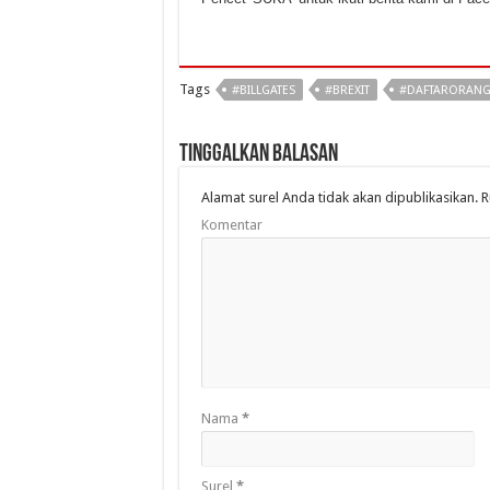
Tags
#BILLGATES
#BREXIT
#DAFTARORANG
Tinggalkan Balasan
Alamat surel Anda tidak akan dipublikasikan.
R
Komentar
Nama
*
Surel
*