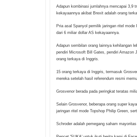
Adapun kombinasi jumlahnya mencapai 3,9 tril
kekayaannya akibat Brexit adalah orang terk
Pria asal Spanyol pemilik jaringan ritel mode
dari 6 miliar dollar AS kekayaannya.
Adapun sembilan orang lainnya kehilangan lebi
pendiri Microsoft Bill Gates, pendiri Amazo
orang terkaya di Inggris.
15 orang terkaya di Inggris, termasuk Grosven
mereka setelah hasil referendum resmi memut
Grosvenor berada pada peringkat teratas milia
Selain Grosvenor, beberapa orang super kaya 
jaringan ritel mode Topshop Philip Green, s
Schroder adalah pemegang saham mayoritas 
Pencet 'SUKA' untuk ikuti berita kami di Fac