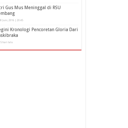
tri Gus Mus Meninggal di RSU
embang
0 Juni, 2016 | 20:45
gini Kronologi Pencoretan Gloria Dari
askibraka
5 hari lalu