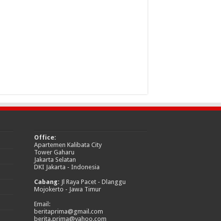
Office:
Apartemen Kalibata City
Tower Gaharu
Jakarta Selatan
DKI Jakarta - Indonesia
Cabang:
Jl Raya Pacet - Dlanggu
Mojokerto - Jawa Timur
Email:
beritaprima@gmail.com
berita.prima@yahoo.com