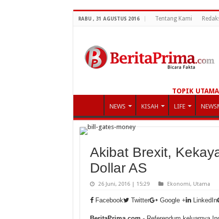
Tentang Kami
Redak
RABU , 31 AGUSTUS 2016
TOPIK UTAMA
NEWS
KISAH
LIFE
NEWS
Akibat Brexit, Kekay
Dollar AS
26 Juni, 2016 | 15:29
Ekonomi
,
Utama
Facebook
Twitter
Google +
LinkedIn
BeritaPrima.com
- Referendum keluarnya Ing