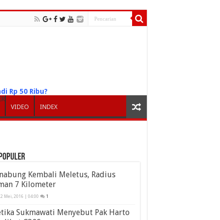
di Rp 50 Ribu?
ER
VIDEO
INDEX
populer
inabung Kembali Meletus, Radius
man 7 Kilometer
2 Mei, 2016 | 04:00
1
etika Sukmawati Menyebut Pak Harto