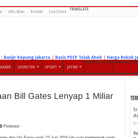
TRANSLATE
si
Info Iklan
Kontak
Live Score
:
Banjir Kepung Jakarta
|
Basis PDIP Tolak Ahok
|
Harga Rokok Ja
INDOELECTION
SYARIAHCENT
MAKER
SAINSTEK
SPORT
JATIM
aan Bill Gates Lenyap 1 Miliar
Ter
S
A
2
Pinterest
K
gris dari Uni Eropa pada 23 Juni 2016 lalu juga berdampak pada