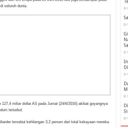
Te
i seluruh dunia.
2
Sa
1
Gi
N
S
1
In
D
1
Da
M
1
 127,4 miliar dollar AS pada Jumat (24/6/2016) akibat goyangnya
Di
ndum tersebut.
Si
1
liarder tersebut kehilangan 3,2 persen dari total kekayaan mereka.