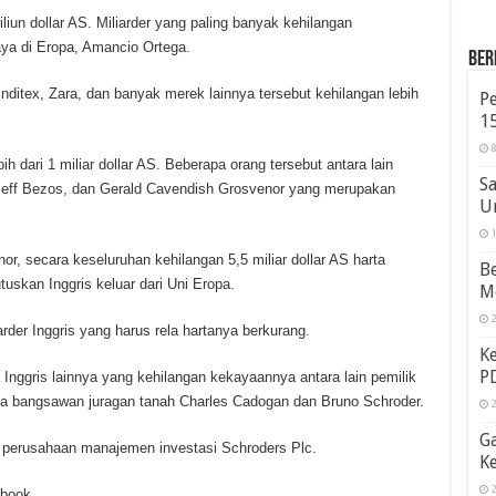
iun dollar AS. Miliarder yang paling banyak kehilangan
aya di Eropa, Amancio Ortega.
Ber
 Inditex, Zara, dan banyak merek lainnya tersebut kehilangan lebih
Pe
1
8
h dari 1 miliar dollar AS. Beberapa orang tersebut antara lain
Sa
n Jeff Bezos, dan Gerald Cavendish Grosvenor yang merupakan
U
1
or, secara keseluruhan kehilangan 5,5 miliar dollar AS harta
Be
uskan Inggris keluar dari Uni Eropa.
M
2
rder Inggris yang harus rela hartanya berkurang.
Ke
P
Inggris lainnya yang kehilangan kekayaannya antara lain pemilik
erta bangsawan juragan tanah Charles Cadogan dan Bruno Schroder.
2
G
perusahaan manajemen investasi Schroders Plc.
K
2
ebook