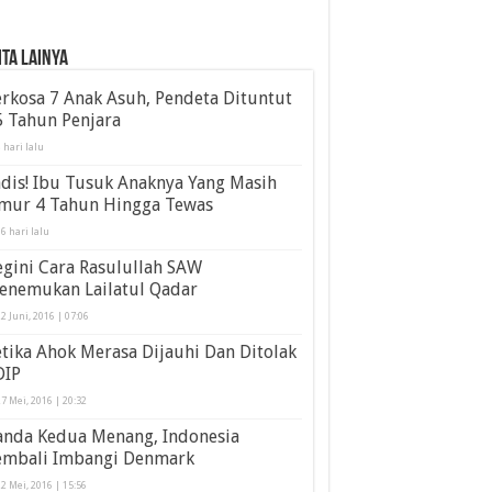
ita Lainya
rkosa 7 Anak Asuh, Pendeta Dituntut
5 Tahun Penjara
 hari lalu
dis! Ibu Tusuk Anaknya Yang Masih
mur 4 Tahun Hingga Tewas
6 hari lalu
gini Cara Rasulullah SAW
enemukan Lailatul Qadar
2 Juni, 2016 | 07:06
tika Ahok Merasa Dijauhi Dan Ditolak
DIP
7 Mei, 2016 | 20:32
anda Kedua Menang, Indonesia
embali Imbangi Denmark
2 Mei, 2016 | 15:56