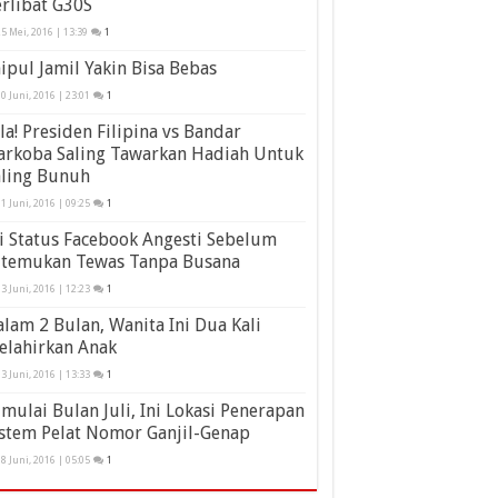
rlibat G30S
5 Mei, 2016 | 13:39
1
ipul Jamil Yakin Bisa Bebas
0 Juni, 2016 | 23:01
1
la! Presiden Filipina vs Bandar
arkoba Saling Tawarkan Hadiah Untuk
aling Bunuh
1 Juni, 2016 | 09:25
1
i Status Facebook Angesti Sebelum
itemukan Tewas Tanpa Busana
3 Juni, 2016 | 12:23
1
lam 2 Bulan, Wanita Ini Dua Kali
elahirkan Anak
3 Juni, 2016 | 13:33
1
mulai Bulan Juli, Ini Lokasi Penerapan
stem Pelat Nomor Ganjil-Genap
8 Juni, 2016 | 05:05
1