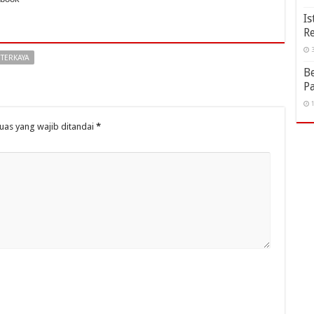
Is
R
3
TERKAYA
Be
P
1
uas yang wajib ditandai
*