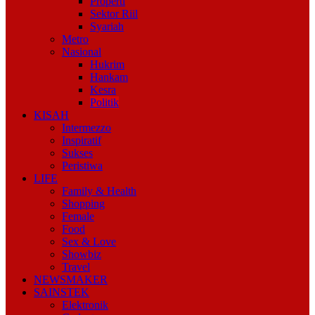
Properti
Sektor Riil
Syariah
Metro
Nasional
Hukrim
Hankam
Kesra
Politik
KISAH
Intermezzo
Inspiratif
Sukses
Peristiwa
LIFE
Family & Health
Shopping
Female
Food
Sex & Love
Showbiz
Travel
NEWSMAKER
SAINSTEK
Elektronik