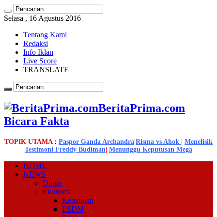
Selasa , 16 Agustus 2016
Tentang Kami
Redaksi
Info Iklan
Live Score
TRANSLATE
BeritaPrima.com
Bicara Fakta
TOPIK UTAMA
:
Paspor Ganda Archandra
|
Risma vs Ahok
|
Menelisik
Testimoni Freddy Budiman
|
Menunggu Keputusan Mega
HOME
NEWS
Dunia
Ekonomi
Keuangan
ESDM