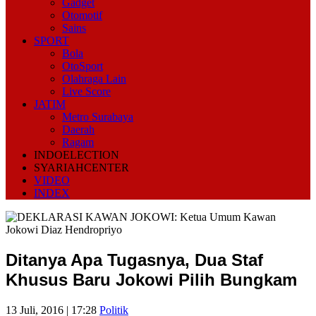
Gadget
Otomotif
Sains
SPORT
Bola
OtoSport
Olahraga Lain
Live Score
JATIM
Metro Surabaya
Daerah
Ragam
INDOELECTION
SYARIAHCENTER
VIDEO
INDEX
Ditanya Apa Tugasnya, Dua Staf
Khusus Baru Jokowi Pilih Bungkam
13 Juli, 2016 | 17:28
Politik