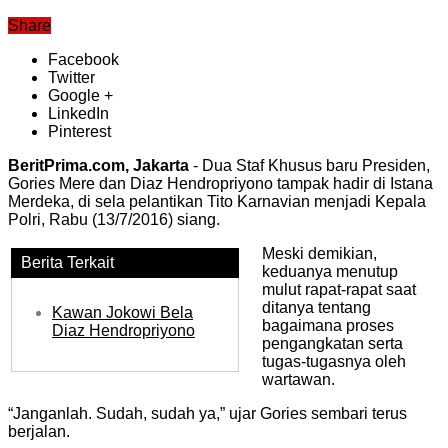
Share
Facebook
Twitter
Google +
LinkedIn
Pinterest
BeritPrima.com, Jakarta
- Dua Staf Khusus baru Presiden,
Gories Mere dan Diaz Hendropriyono tampak hadir di Istana
Merdeka, di sela pelantikan Tito Karnavian menjadi Kepala
Polri, Rabu (13/7/2016) siang.
Meski demikian,
Berita Terkait
keduanya menutup
mulut rapat-rapat saat
ditanya tentang
Kawan Jokowi Bela
bagaimana proses
Diaz Hendropriyono
pengangkatan serta
tugas-tugasnya oleh
wartawan.
“Janganlah. Sudah, sudah ya,” ujar Gories sembari terus
berjalan.