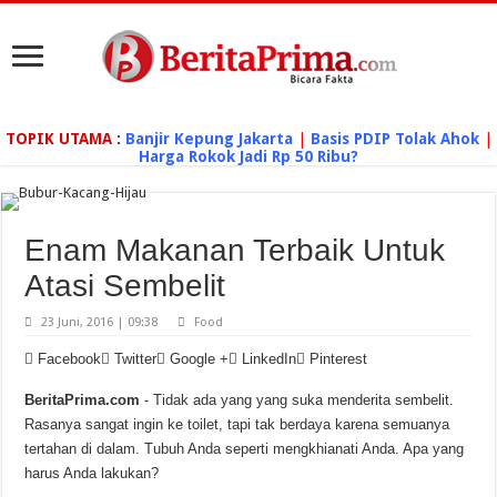
TOPIK UTAMA
:
Banjir Kepung Jakarta
|
Basis PDIP Tolak Ahok
|
Harga Rokok Jadi Rp 50 Ribu?
Enam Makanan Terbaik Untuk
Atasi Sembelit
23 Juni, 2016 | 09:38
Food
Facebook
Twitter
Google +
LinkedIn
Pinterest
BeritaPrima.com
- Tidak ada yang yang suka menderita sembelit.
Rasanya sangat ingin ke toilet, tapi tak berdaya karena semuanya
tertahan di dalam. Tubuh Anda seperti mengkhianati Anda. Apa yang
harus Anda lakukan?