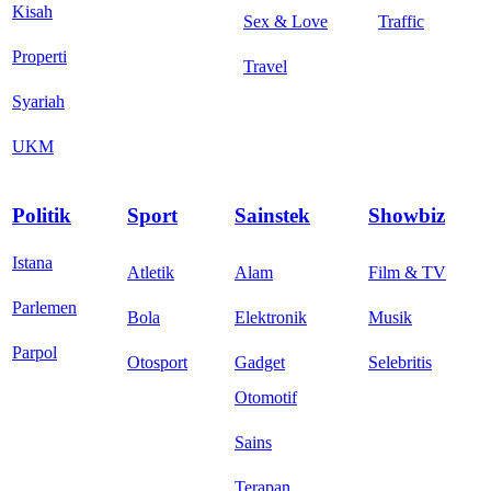
Kisah
Sex & Love
Traffic
Properti
Travel
Syariah
UKM
Politik
Sport
Sainstek
Showbiz
Istana
Atletik
Alam
Film & TV
Parlemen
Bola
Elektronik
Musik
Parpol
Otosport
Gadget
Selebritis
Otomotif
Sains
Terapan