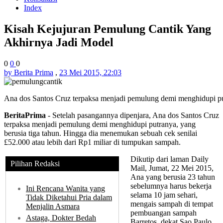
Index
Kisah Kejujuran Pemulung Cantik Yang
Akhirnya Jadi Model
0
0
0
by Berita Prima
,
23 Mei 2015, 22:03
Ana dos Santos Cruz terpaksa menjadi pemulung demi menghidupi put
BeritaPrima
- Setelah pasangannya dipenjara, Ana dos Santos Cruz
terpaksa menjadi pemulung demi menghidupi putranya, yang
berusia tiga tahun. Hingga dia menemukan sebuah cek senilai
£52.000 atau lebih dari Rp1 miliar di tumpukan sampah.
Dikutip dari laman Daily
Pilihan Redaksi
Mail, Jumat, 22 Mei 2015,
Ana yang berusia 23 tahun
sebelumnya harus bekerja
Ini Rencana Wanita yang
selama 10 jam sehari,
Tidak Diketahui Pria dalam
mengais sampah di tempat
Menjalin Asmara
pembuangan sampah
Astaga, Dokter Bedah
Barretos, dekat Sao Paulo.