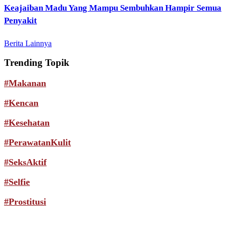
Keajaiban Madu Yang Mampu Sembuhkan Hampir Semua
Penyakit
Berita Lainnya
Trending Topik
#Makanan
#Kencan
#Kesehatan
#PerawatanKulit
#SeksAktif
#Selfie
#Prostitusi