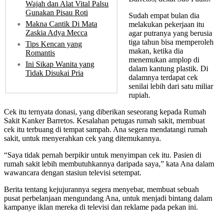
Wajah dan Alat Vital Palsu
Gunakan Pisau Roti
Sudah empat bulan dia
Makna Cantik Di Mata
melakukan pekerjaan itu
Zaskia Adya Mecca
agar putranya yang berusia
tiga tahun bisa memperoleh
Tips Kencan yang
makan, ketika dia
Romantis
menemukan amplop di
Ini Sikap Wanita yang
dalam kantung plastik. Di
Tidak Disukai Pria
dalamnya terdapat cek
senilai lebih dari satu miliar
rupiah.
Cek itu ternyata donasi, yang diberikan seseorang kepada Rumah
Sakit Kanker Barretos. Kesalahan petugas rumah sakit, membuat
cek itu terbuang di tempat sampah. Ana segera mendatangi rumah
sakit, untuk menyerahkan cek yang ditemukannya.
“Saya tidak pernah berpikir untuk menyimpan cek itu. Pasien di
rumah sakit lebih membutuhkannya daripada saya,” kata Ana dalam
wawancara dengan stasiun televisi setempat.
Berita tentang kejujurannya segera menyebar, membuat sebuah
pusat perbelanjaan mengundang Ana, untuk menjadi bintang dalam
kampanye iklan mereka di televisi dan reklame pada pekan ini.