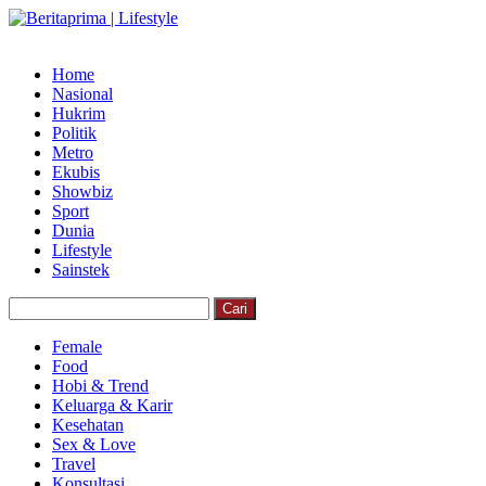
Home
Nasional
Hukrim
Politik
Metro
Ekubis
Showbiz
Sport
Dunia
Lifestyle
Sainstek
Female
Food
Hobi & Trend
Keluarga & Karir
Kesehatan
Sex & Love
Travel
Konsultasi