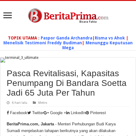
TOPIK UTAMA
:
Paspor Ganda Archandra
|
Risma vs Ahok
|
Menelisik Testimoni Freddy Budiman
|
Menunggu Keputusan
Mega
Pasca Revitalisasi, Kapasitas
Penumpang Di Bandara Soetta
Jadi 65 Juta Per Tahun
6 hari lalu
Metro
Facebook
Twitter
Google +
LinkedIn
Pinterest
BeritaPrima.com, Jakarta
- Menteri Perhubungan Budi Karya
Sumadi menjelaskan tahapan berikutnya yang akan dilakukan