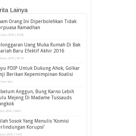
rita Lainya
nam Orang Ini Diperbolehkan Tidak
erpuasa Ramadhan
1 Juni, 2016 | 03:56
elonggaran Uang Muka Rumah Di Bak
ariah Baru Efektif Akhir 2016
4 Juni, 2016 | 06:19
ayu PDIP Untuk Dukung Ahok, Golkar
nji Berikan Kepemimpinan Koalisi
1 hari lalu
ebelum Anggun, Bung Karno Lebih
ulu Mejeng Di Madame Tussauds
angkok
 Juli, 2016 | 04:01
ilah Sosok Yang Menulis ‘Komisi
rlindungan Korupsi’
 Juni, 2016 | 15:51