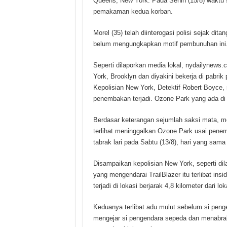
Queens, New York. Pada Senin (15/8) waktu 
pemakaman kedua korban.
Morel (35) telah diinterogasi polisi sejak d
belum mengungkapkan motif pembunuhan ini
Seperti dilaporkan media lokal, nydailynews.
York, Brooklyn dan diyakini bekerja di pab
Kepolisian New York, Detektif Robert Boyce,
penembakan terjadi. Ozone Park yang ada d
Berdasar keterangan sejumlah saksi mata, mo
terlihat meninggalkan Ozone Park usai penemba
tabrak lari pada Sabtu (13/8), hari yang sama
Disampaikan kepolisian New York, seperti di
yang mengendarai TrailBlazer itu terlibat ins
terjadi di lokasi berjarak 4,8 kilometer dari 
Keduanya terlibat adu mulut sebelum si peng
mengejar si pengendara sepeda dan menabra