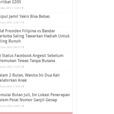
rlibat G30S
5 Mei, 2016 | 13:39
1
ipul Jamil Yakin Bisa Bebas
0 Juni, 2016 | 23:01
1
la! Presiden Filipina vs Bandar
arkoba Saling Tawarkan Hadiah Untuk
aling Bunuh
1 Juni, 2016 | 09:25
1
i Status Facebook Angesti Sebelum
itemukan Tewas Tanpa Busana
3 Juni, 2016 | 12:23
1
lam 2 Bulan, Wanita Ini Dua Kali
elahirkan Anak
3 Juni, 2016 | 13:33
1
mulai Bulan Juli, Ini Lokasi Penerapan
stem Pelat Nomor Ganjil-Genap
8 Juni, 2016 | 05:05
1