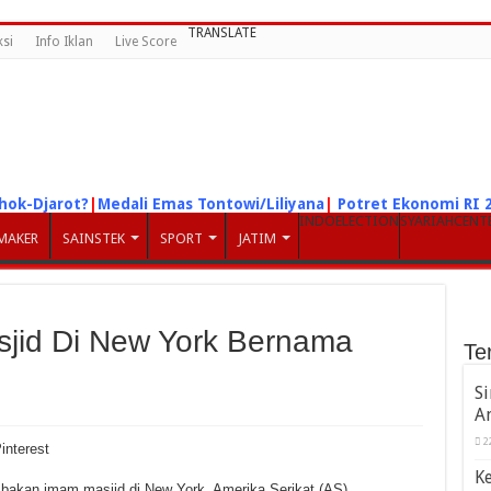
TRANSLATE
si
Info Iklan
Live Score
hok-Djarot?
|
Medali Emas Tontowi/Liliyana
|
Potret Ekonomi RI 
INDOELECTION
SYARIAHCENT
MAKER
SAINSTEK
SPORT
JATIM
id Di New York Bernama
Te
S
A
2
interest
K
bakan imam masjid di New York, Amerika Serikat (AS)