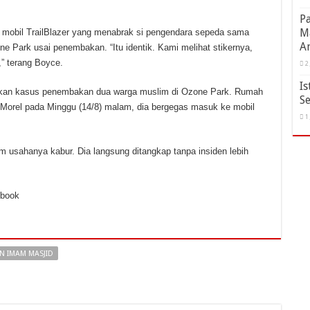
Pa
M
ari mobil TrailBlazer yang menabrak si pengendara sepeda sama
A
e Park usai penembakan. “Itu identik. Kami melihat stikernya,
,” terang Boyce.
2
Is
elidikan kasus penembakan dua warga muslim di Ozone Park. Rumah
Se
i Morel pada Minggu (14/8) malam, dia bergegas masuk ke mobil
1
am usahanya kabur. Dia langsung ditangkap tanpa insiden lebih
ebook
 IMAM MASJID