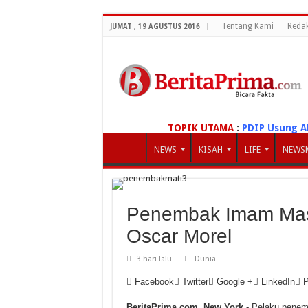
Tentang Kami
Redak
JUMAT , 19 AGUSTUS 2016
TOPIK UTAMA
:
PDIP Usung A
NEWS
KISAH
LIFE
NEWS
Penembak Imam Masj
Oscar Morel
3 hari lalu
Dunia
Facebook
Twitter
Google +
LinkedIn
P
BeritaPrima.com, New York
- Pelaku penem