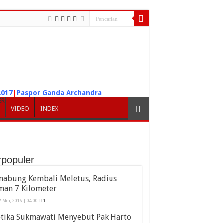
2017
|
Paspor Ganda Archandra
ER
VIDEO
INDEX
rpopuler
inabung Kembali Meletus, Radius
man 7 Kilometer
2 Mei, 2016 | 04:00
1
etika Sukmawati Menyebut Pak Harto