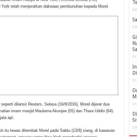
Te
New York telah menjeratkan dakwaan pembunuhan kepada Morel.
2
Sa
1
Gi
N
S
1
In
D
1
Da
M
seperti dilansir Reuters, Selasa (16/8/2016), Morel dijerat dua
1
atian imam masjid Maulama Akonjee (55) dan Thara Uddin (64).
Di
ata api.
Si
1
 itu tewas ditembak Morel pada Sabtu (13/8) siang, di kawasan