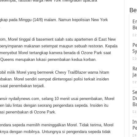
setempat, ratusan warga New York menghadiri upacara
Be
itangkap pada Minggu (14/8) malam. Namun kepolisian New York
E
.
B
2
com, Morel tinggal di basement salah satu apartemen di East New
P
rik penyimpanan makanan setempat maupun sebuah restoran. Kepala
Sy
 menyebut Morel tertangkap kamera berada di Ozone Park saat
2
i Queens merupakan lokasi penembakan kedua korban.
R
bil milik Morel yang bermerek Chevy TrailBlazer warna hitam
Ja
kan. Morel sendiri sempat diinterogasi polisi terkait insiden
2
 saat penembakan terjadi.
S
D
lansir nydailynews.com, selang 10 menit usai penembakan, Morel
B
iden lalu lintas dengan seorang pengendara sepeda. Insiden itu
lokasi penembakan di Ozone Park.
2
In
endara sepeda memilih meninggalkan Morel. Tidak terima, Morel
Pe
knya dengan mobilnya. Untungnya si pengendara sepeda tidak
9