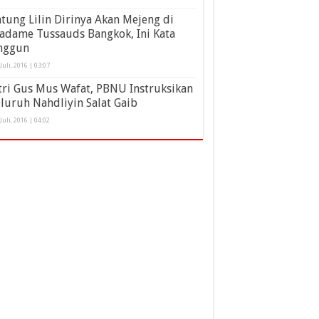
tung Lilin Dirinya Akan Mejeng di
adame Tussauds Bangkok, Ini Kata
nggun
 Juli, 2016 | 03:07
tri Gus Mus Wafat, PBNU Instruksikan
luruh Nahdliyin Salat Gaib
 Juli, 2016 | 04:02