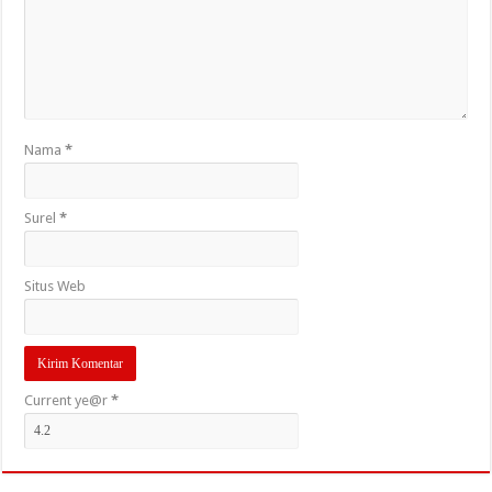
Nama
*
Surel
*
Situs Web
Current ye@r
*