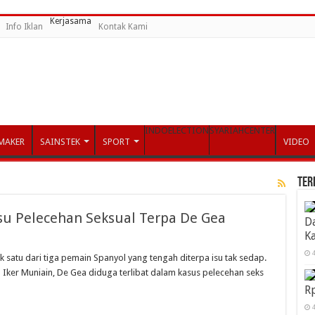
Kerjasama
Info Iklan
Kontak Kami
INDOELECTION
SYARIAHCENTER
MAKER
SAINSTEK
SPORT
VIDEO
Ter
 Isu Pelecehan Seksual Terpa De Gea
D
Ka
4
 satu dari tiga pemain Spanyol yang tengah diterpa isu tak sedap.
Iker Muniain, De Gea diduga terlibat dalam kasus pelecehan seks
R
4