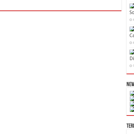
S
4
Ca
4
D
5
New
Ter