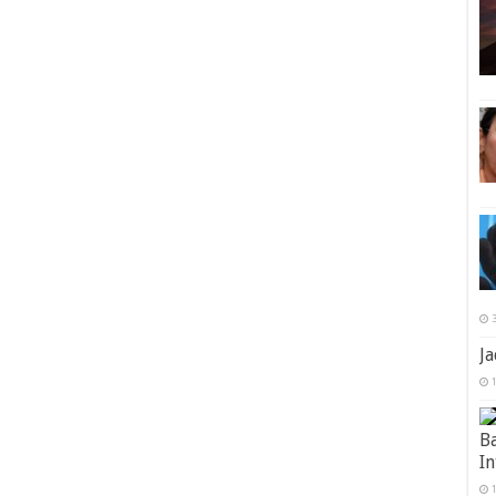
3
Ja
1
Ba
In
1