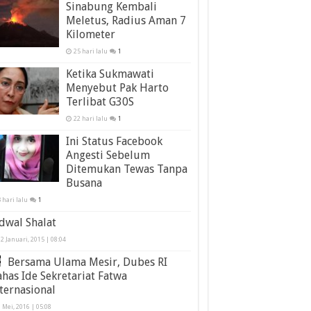
Sinabung Kembali
Meletus, Radius Aman 7
Kilometer
25 hari lalu
1
Ketika Sukmawati
Menyebut Pak Harto
Terlibat G30S
22 hari lalu
1
Ini Status Facebook
Angesti Sebelum
Ditemukan Tewas Tanpa
Busana
 hari lalu
1
dwal Shalat
2 Januari, 2015 | 08:04
Bersama Ulama Mesir, Dubes RI
has Ide Sekretariat Fatwa
ternasional
 Mei, 2016 | 05:08