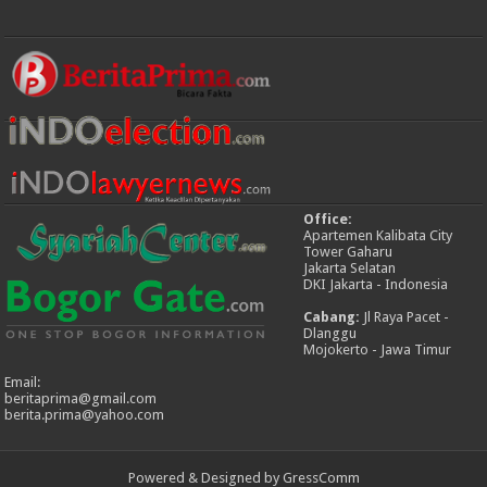
Office:
Apartemen Kalibata City
Tower Gaharu
Jakarta Selatan
DKI Jakarta - Indonesia
Cabang:
Jl Raya Pacet -
Dlanggu
Mojokerto - Jawa Timur
Email:
beritaprima@gmail.com
berita.prima@yahoo.com
Powered & Designed by GressComm