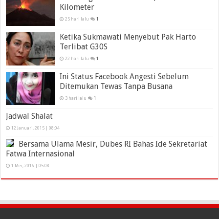
Kilometer
25 hari lalu
1
Ketika Sukmawati Menyebut Pak Harto
Terlibat G30S
22 hari lalu
1
Ini Status Facebook Angesti Sebelum
Ditemukan Tewas Tanpa Busana
3 hari lalu
1
Jadwal Shalat
12 Januari, 2015 | 08:04
Bersama Ulama Mesir, Dubes RI Bahas Ide Sekretariat
Fatwa Internasional
1 Mei, 2016 | 05:08