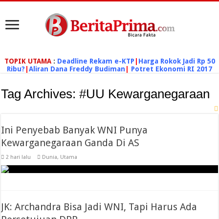
TOPIK UTAMA
:
Deadline Rekam e-KTP
|
Harga Rokok Jadi Rp 50
Ribu?
|
Aliran Dana Freddy Budiman
|
Potret Ekonomi RI 2017
Tag Archives:
#UU Kewarganegaraan
Ini Penyebab Banyak WNI Punya
Kewarganegaraan Ganda Di AS
2 hari lalu
Dunia
,
Utama
JK: Archandra Bisa Jadi WNI, Tapi Harus Ada