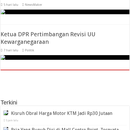
5 hari lalu
NewsMaker
Ketua DPR Pertimbangan Revisi UU
Kewarganegaraan
7 hari lalu
Politik
Terkini
Kisruh Obral Harga Motor KTM Jadi Rp30 Jutaan
5 jam lalu
Pria Yang Bunuh Diri di Mall Centre Point, Ternyata