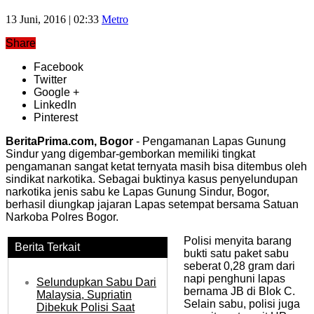
13 Juni, 2016 | 02:33
Metro
Share
Facebook
Twitter
Google +
LinkedIn
Pinterest
BeritaPrima.com, Bogor
- Pengamanan Lapas Gunung
Sindur yang digembar-gemborkan memiliki tingkat
pengamanan sangat ketat ternyata masih bisa ditembus oleh
sindikat narkotika. Sebagai buktinya kasus penyelundupan
narkotika jenis sabu ke Lapas Gunung Sindur, Bogor,
berhasil diungkap jajaran Lapas setempat bersama Satuan
Narkoba Polres Bogor.
Polisi menyita barang
Berita Terkait
bukti satu paket sabu
seberat 0,28 gram dari
napi penghuni lapas
Selundupkan Sabu Dari
bernama JB di Blok C.
Malaysia, Supriatin
Selain sabu, polisi juga
Dibekuk Polisi Saat