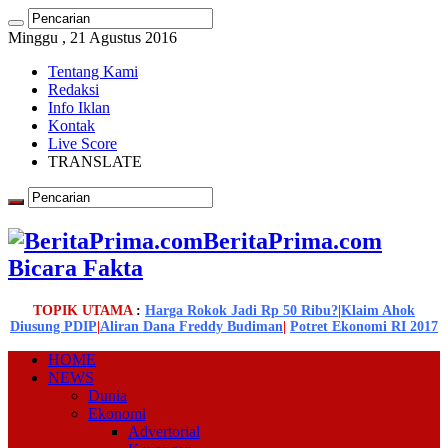
Minggu , 21 Agustus 2016
Tentang Kami
Redaksi
Info Iklan
Kontak
Live Score
TRANSLATE
BeritaPrima.com
Bicara Fakta
TOPIK UTAMA
:
Harga Rokok Jadi Rp 50 Ribu?
|
Klaim Ahok
Diusung PDIP
|
Aliran Dana Freddy Budiman
|
Potret Ekonomi RI 2017
HOME
NEWS
Dunia
Ekonomi
Advertorial