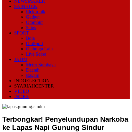
NEWSMAKER
SAINSTEK
Elektronik
Gadget
Otomotif
Sains
SPORT
Bola
OtoSport
Olahraga Lain
Live Score
JATIM
Metro Surabaya
Daerah
Ragam
INDOELECTION
SYARIAHCENTER
VIDEO
INDEX
Terbongkar! Penyelundupan Narkoba
ke Lapas Napi Gunung Sindur