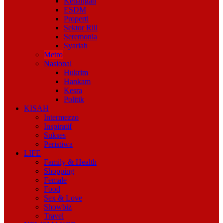
Keuangan
ESDM
Properti
Sektor Riil
Seremonia
Syariah
Metro
Nasional
Hukrim
Hankam
Kesra
Politik
KISAH
Intermezzo
Inspiratif
Sukses
Peristiwa
LIFE
Family & Health
Shopping
Female
Food
Sex & Love
Showbiz
Travel