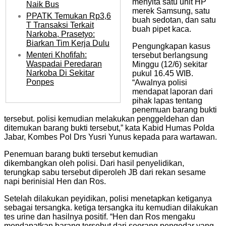
menyita satu unit HP
Naik Bus
merek Samsung, satu
PPATK Temukan Rp3,6
buah sedotan, dan satu
T Transaksi Terkait
buah pipet kaca.
Narkoba, Prasetyo:
Biarkan Tim Kerja Dulu
Pengungkapan kasus
Menteri Khofifah:
tersebut berlangsung
Waspadai Peredaran
Minggu (12/6) sekitar
Narkoba Di Sekitar
pukul 16.45 WIB.
Ponpes
“Awalnya polisi
mendapat laporan dari
pihak lapas tentang
penemuan barang bukti
tersebut. polisi kemudian melakukan penggeldehan dan
ditemukan barang bukti tersebut,” kata Kabid Humas Polda
Jabar, Kombes Pol Drs Yusri Yunus kepada para wartawan.
Penemuan barang bukti tersebut kemudian
dikembangkan oleh polisi. Dari hasil penyelidikan,
terungkap sabu tersebut diperoleh JB dari rekan sesame
napi berinisial Hen dan Ros.
Setelah dilakukan peyidikan, polisi menetapkan ketiganya
sebagai tersangka. ketiga tersangka itu kemudian dilakukan
tes urine dan hasilnya positif. “Hen dan Ros mengaku
mendapatkan barang tersebut dari seorang pengedar yang