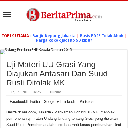
TOPIK UTAMA
:
Banjir Kepung Jakarta
|
Basis PDIP Tolak Ahok
|
Harga Rokok Jadi Rp 50 Ribu?
Uji Materi UU Grasi Yang
Diajukan Antasari Dan Suud
Rusli Ditolak MK
22 Juni, 2016 | 04:26
Hukrim
Facebook
Twitter
Google +
LinkedIn
Pinterest
BeritaPrima.com, Jakarta
- Mahkamah Konstitusi (MK) menolak
permohonan uji materi Undang Undang tentang Grasi yang diajukan
Suud Rusli. Pemohon adalah terpidana mati kasus pembunuhan Dirut