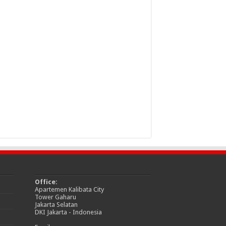
Office:
Apartemen Kalibata City
Tower Gaharu
Jakarta Selatan
DKI Jakarta - Indonesia