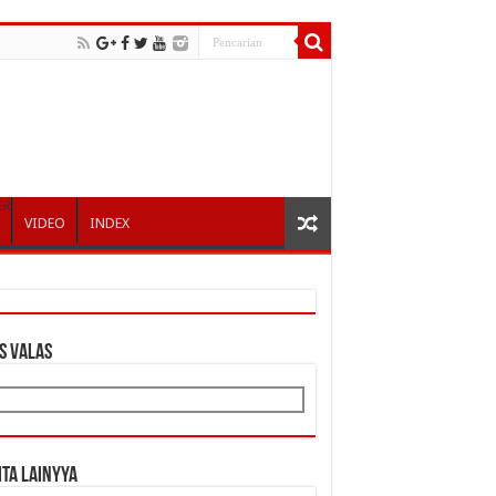
ER
VIDEO
INDEX
S VALAS
ita Lainyya