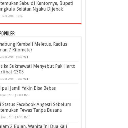
itemukan Sabu di Kantornya, Bupati
engkulu Selatan Ngaku Dijebak
1 Mei, 2016 | 19:24
populer
inabung Kembali Meletus, Radius
man 7 Kilometer
2 Mei, 2016 | 04:00
1
etika Sukmawati Menyebut Pak Harto
rlibat G30S
5 Mei, 2016 | 13:39
1
ipul Jamil Yakin Bisa Bebas
0 Juni, 2016 | 23:01
1
i Status Facebook Angesti Sebelum
itemukan Tewas Tanpa Busana
3 Juni, 2016 | 12:23
1
lam 2 Bulan, Wanita Ini Dua Kali