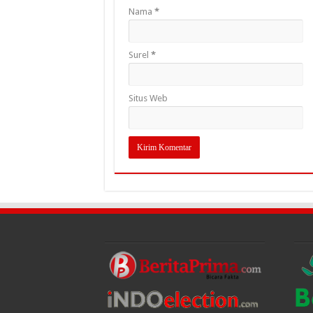
Nama
*
Surel
*
Situs Web