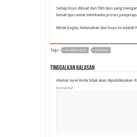
Setiap koyo dibuat dari film tipis yang mengand
lemak tipis untuk membantu proses penyerapan 
Meski begitu, kelemahan dari koyo ini adalah h
Tags
#GAIRAHSEKS
#VIAGRA
Tinggalkan Balasan
Alamat surel Anda tidak akan dipublikasikan.
R
Komentar