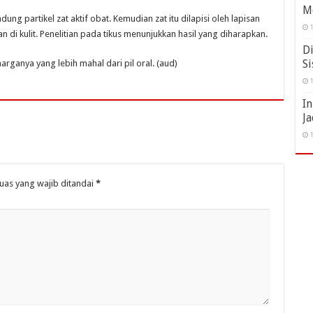
M
ung partikel zat aktif obat. Kemudian zat itu dilapisi oleh lapisan
1
di kulit. Penelitian pada tikus menunjukkan hasil yang diharapkan.
Di
Si
arganya yang lebih mahal dari pil oral. (aud)
1
I
Ja
1
uas yang wajib ditandai
*