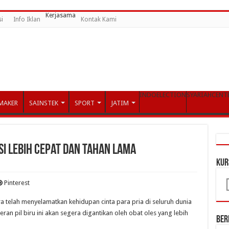
Kerjasama
i
Info Iklan
Kontak Kami
INDOELECTION
SYARIAHCENT
MAKER
SAINSTEK
SPORT
JATIM
si Lebih Cepat Dan Tahan Lama
KUR
Pinterest
a telah menyelamatkan kehidupan cinta para pria di seluruh dunia
ran pil biru ini akan segera digantikan oleh obat oles yang lebih
Ber