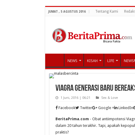
Tentang Kami
Redaks
JUMAT , 5 AGUSTUS 2016
NEWS
KISAH
LIFE
NEWS
Viagra Generasi Baru Bereak
1 Juni, 2016 | 06:21
Sex & Love
Facebook
Twitter
Google +
LinkedIn
BeritaPrima.com
- Obat antiimpotensi Viagr
dalam 20 tahun terakhir. Tapi, apakah kepopule
praktis?