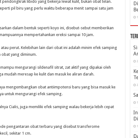
endongkrak libido yang bekerja lewat kulit, bukan obat telan.
D
 seperti pil biru yang perlu waktu beberapa menit sampai satu jam
B
1
asarkan dalam bentuk seperti koyo ini, disebut-sebut memberikan
emampuannya mempertahankan ereksi sampai 10 jam.
Ter
S
atau perut. Kelebihan lain dari obat ini adalah minim efek samping
A
da obat yang diminum.
2
 mampu mengurangi sildenafil sitrat, zat aktif yang dipakai oleh
K
ga mudah meresap ke kulit dan masuk ke aliran darah.
Te
2
paya mengembangkan obat antiimpotensi baru yang bisa masuk ke
nya untuk mengurangi efek samping.
Sa
1
lnya Cialis, juga memiliki efek samping walau bekerja lebih cepat
In
D
ode pengantaran obat terbaru yang disebut transferome
1
cil, sekitar 1 cm.
Da