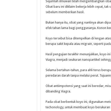
Sejumlah ilmuwan telah mengembangkan obat p
Obat baru ini diklaim bekerja lebih cepat, tak
sebelum memberikan hasil.
Bukan hanya itu, obat yang nantinya akan dip
efek tahan lama bagi penggunanya. Konon k
Koyo tersebut bisa ditempelkan di lengan atas 
berupa sakit kepala atau migrain, seperti pa
Hasil pengujian terakhir menunjukkan, koyo ini
Viagra, menjadi seukuran nanopartikel sehing
Selama bertahun-tahun, para ahli terus beru
peredaran darah tanpa melalui perut. Tujuan
Obat antiimpotensi yang saat ini beredar, misa
dibanding Viagra.
Pada obat berbentuk koyo ini, digunakan met
techonology, untuk membuat koyo berukuran ke