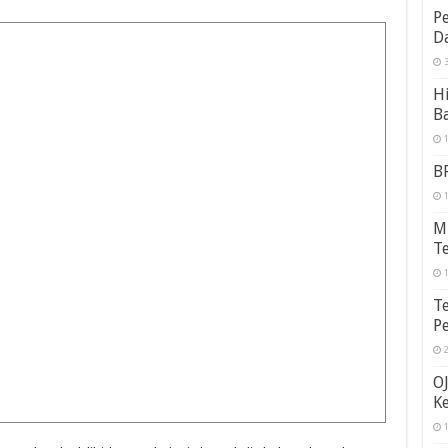
Pe
Da
3
H
Ba
1
B
1
Mi
T
1
T
P
2
O
K
1