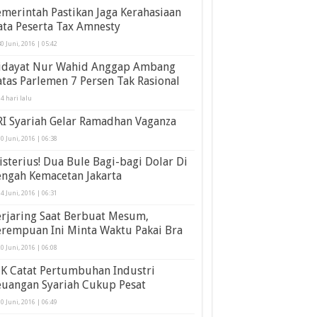
merintah Pastikan Jaga Kerahasiaan
ta Peserta Tax Amnesty
0 Juni, 2016 | 05:42
idayat Nur Wahid Anggap Ambang
tas Parlemen 7 Persen Tak Rasional
4 hari lalu
RI Syariah Gelar Ramadhan Vaganza
0 Juni, 2016 | 06:38
sterius! Dua Bule Bagi-bagi Dolar Di
engah Kemacetan Jakarta
4 Juni, 2016 | 06:31
erjaring Saat Berbuat Mesum,
erempuan Ini Minta Waktu Pakai Bra
0 Juni, 2016 | 06:08
JK Catat Pertumbuhan Industri
euangan Syariah Cukup Pesat
0 Juni, 2016 | 06:49