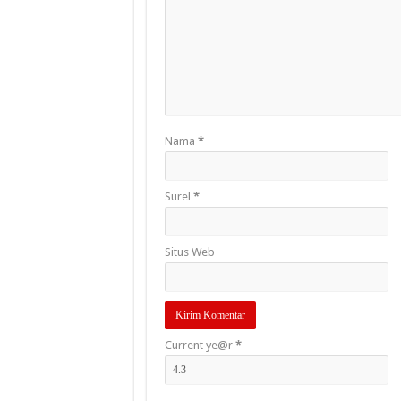
Nama
*
Surel
*
Situs Web
Current ye@r
*