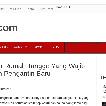
TRANSLATE
ksi
Info Iklan
Kontak
Live Score
INDOELECTION
SYARIAHCENT
MAKER
SAINSTEK
SPORT
JATIM
an Rumah Tangga Yang Wajib
 Pengantin Baru
T
B
interest
K
2
pengantin baru dimana plusnya seperti bertambahnya sosok yang
emberikan perhatian lebih tiap waktu dan hal-hal yang tergolong