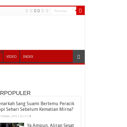
ER
VIDEO
INDEX
ERPOPULER
enarkah Sang Suami Bertemu Peracik
opi Sehari Sebelum Kematian Mirna?
0 Oktober, 2016 | 22:13
3
Ya Ampun, Aliran Sesat