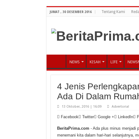
Tentang Kami
Reda
JUMAT , 30 DESEMBER 2016
NEWS
KISAH
LIFE
NEWS
4 Jenis Perlengkap
Ada Di Dalam Rumah
13 Oktober, 2016 | 16:09
Advertorial
Facebook
Twitter
Google +
LinkedIn
P
BeritaPrima.com
- Ada plus minus menjadi 
menemani kita dalam hari-hari selanjutnya, m