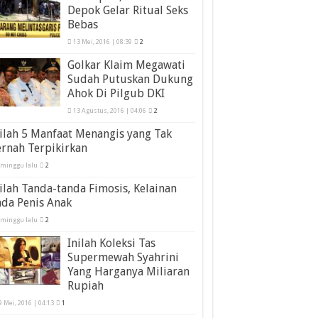
Depok Gelar Ritual Seks
Bebas
13 Mei, 2016 | 08:39
2
Golkar Klaim Megawati
Sudah Putuskan Dukung
Ahok Di Pilgub DKI
13 Agustus, 2016 | 04:06
2
ilah 5 Manfaat Menangis yang Tak
rnah Terpikirkan
 minggu lalu
2
ilah Tanda-tanda Fimosis, Kelainan
da Penis Anak
 minggu lalu
2
Inilah Koleksi Tas
Supermewah Syahrini
Yang Harganya Miliaran
Rupiah
9 Mei, 2016 | 04:13
1