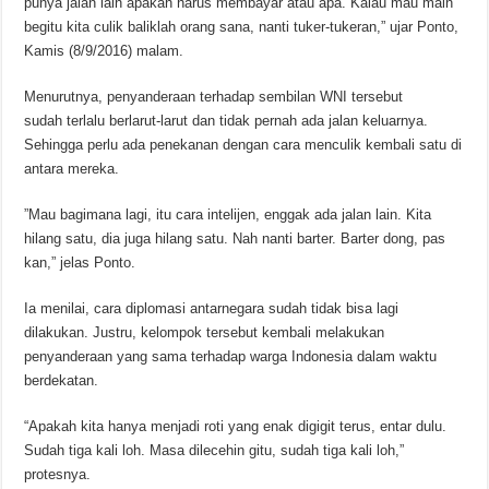
punya jalan lain apakah harus membayar atau apa. Kalau mau main
begitu kita culik baliklah orang sana, nanti tuker-tukeran,” ujar Ponto,
Kamis (8/9/2016) malam.
Menurutnya, penyanderaan terhadap sembilan WNI tersebut
sudah terlalu berlarut-larut dan tidak pernah ada jalan keluarnya.
Sehingga perlu ada penekanan dengan cara menculik kembali satu di
antara mereka.
‎”Mau bagimana lagi, itu cara intelijen, enggak ada jalan lain. Kita
hilang satu, dia juga hilang satu. Nah nanti barter. Barter dong, pas
kan,” jelas Ponto.
Ia menilai, cara diplomasi antarnegara sudah tidak bisa lagi
dilakukan. Justru, kelompok tersebut kembali melakukan
penyanderaan yang sama terhadap warga Indonesia dalam waktu
berdekatan.
“Apakah kita hanya menjadi roti yang enak digigit terus, entar dulu.
Sudah tiga kali loh. Masa dilecehin gitu, sudah tiga kali loh,”
protesnya.