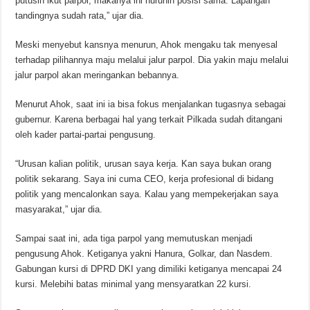
putusin ikut parpol, makanya ini nurunin posisi sama. Lapangan
tandingnya sudah rata,” ujar dia.
Meski menyebut kansnya menurun, Ahok mengaku tak menyesal
terhadap pilihannya maju melalui jalur parpol. Dia yakin maju melalui
jalur parpol akan meringankan bebannya.
Menurut Ahok, saat ini ia bisa fokus menjalankan tugasnya sebagai
gubernur. Karena berbagai hal yang terkait Pilkada sudah ditangani
oleh kader partai-partai pengusung.
“Urusan kalian politik, urusan saya kerja. Kan saya bukan orang
politik sekarang. Saya ini cuma CEO, kerja profesional di bidang
politik yang mencalonkan saya. Kalau yang mempekerjakan saya
masyarakat,” ujar dia.
Sampai saat ini, ada tiga parpol yang memutuskan menjadi
pengusung Ahok. Ketiganya yakni Hanura, Golkar, dan Nasdem.
Gabungan kursi di DPRD DKI yang dimiliki ketiganya mencapai 24
kursi. Melebihi batas minimal yang mensyaratkan 22 kursi.