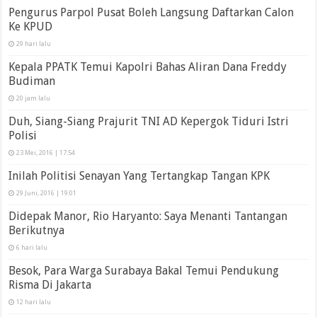
Pengurus Parpol Pusat Boleh Langsung Daftarkan Calon
Ke KPUD
29 hari lalu
Kepala PPATK Temui Kapolri Bahas Aliran Dana Freddy
Budiman
20 jam lalu
Duh, Siang-Siang Prajurit TNI AD Kepergok Tiduri Istri
Polisi
23 Mei, 2016 | 17:54
Inilah Politisi Senayan Yang Tertangkap Tangan KPK
29 Juni, 2016 | 19:01
Didepak Manor, Rio Haryanto: Saya Menanti Tantangan
Berikutnya
6 hari lalu
Besok, Para Warga Surabaya Bakal Temui Pendukung
Risma Di Jakarta
12 hari lalu