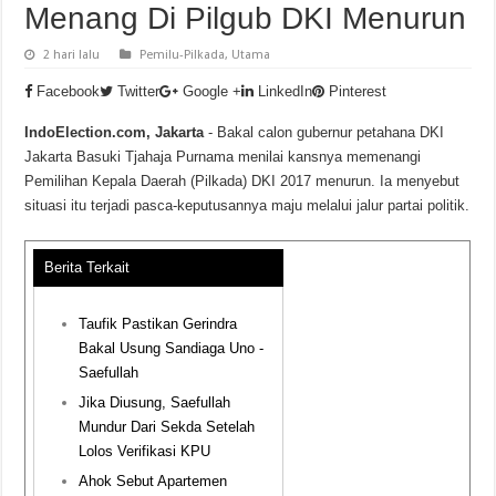
Menang Di Pilgub DKI Menurun
2 hari lalu
Pemilu-Pilkada
,
Utama
Facebook
Twitter
Google +
LinkedIn
Pinterest
IndoElection.com, Jakarta
- Bakal calon gubernur petahana DKI
Jakarta Basuki Tjahaja Purnama menilai kansnya memenangi
Pemilihan Kepala Daerah (Pilkada) DKI 2017 menurun. Ia menyebut
situasi itu terjadi pasca-keputusannya maju melalui jalur partai politik.
Berita Terkait
Taufik Pastikan Gerindra
Bakal Usung Sandiaga Uno -
Saefullah
Jika Diusung, Saefullah
Mundur Dari Sekda Setelah
Lolos Verifikasi KPU
Ahok Sebut Apartemen