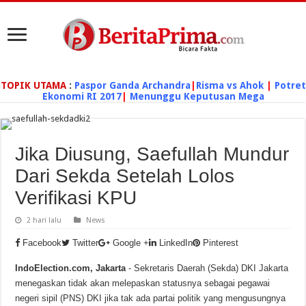
TOPIK UTAMA
:
Paspor Ganda Archandra
|
Risma vs Ahok
|
Potret
Ekonomi RI 2017
|
Menunggu Keputusan Mega
Jika Diusung, Saefullah Mundur
Dari Sekda Setelah Lolos
Verifikasi KPU
2 hari lalu
News
Facebook
Twitter
Google +
LinkedIn
Pinterest
IndoElection.com, Jakarta
- Sekretaris Daerah (Sekda) DKI Jakarta
menegaskan tidak akan melepaskan statusnya sebagai pegawai
negeri sipil (PNS) DKI jika tak ada partai politik yang mengusungnya