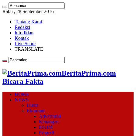
Rabu , 28 September 2016
Tentang Kami
Redaksi
Info Iklan
Kontak
Live Score
TRANSLATE
BeritaPrima.com
Bicara Fakta
HOME
NEWS
Dunia
Ekonomi
Advertorial
Keuangan
ESDM
Properti