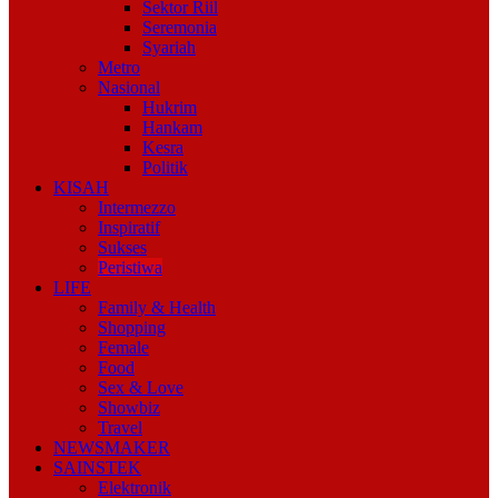
Sektor Riil
Seremonia
Syariah
Metro
Nasional
Hukrim
Hankam
Kesra
Politik
KISAH
Intermezzo
Inspiratif
Sukses
Peristiwa
LIFE
Family & Health
Shopping
Female
Food
Sex & Love
Showbiz
Travel
NEWSMAKER
SAINSTEK
Elektronik