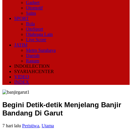
Gadget
Otomotif
Sains
SPORT
Bola
OtoSport
Olahraga Lain
Live Score
JATIM
Metro Surabaya
Daerah
Ragam
INDOELECTION
SYARIAHCENTER
VIDEO
INDEX
Begini Detik-detik Menjelang Banjir
Bandang Di Garut
7 hari lalu
Peristiwa
,
Utama