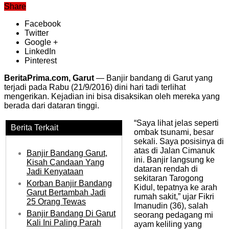
Share
Facebook
Twitter
Google +
LinkedIn
Pinterest
BeritaPrima.com, Garut
— Banjir bandang di Garut yang
terjadi pada Rabu (21/9/2016) dini hari tadi terlihat
mengerikan. Kejadian ini bisa disaksikan oleh mereka yang
berada dari dataran tinggi.
“Saya lihat jelas seperti
Berita Terkait
ombak tsunami, besar
sekali. Saya posisinya di
atas di Jalan Cimanuk
Banjir Bandang Garut,
ini. Banjir langsung ke
Kisah Candaan Yang
dataran rendah di
Jadi Kenyataan
sekitaran Tarogong
Korban Banjir Bandang
Kidul, tepatnya ke arah
Garut Bertambah Jadi
rumah sakit,” ujar Fikri
25 Orang Tewas
Imanudin (36), salah
Banjir Bandang Di Garut
seorang pedagang mi
Kali Ini Paling Parah
ayam keliling yang