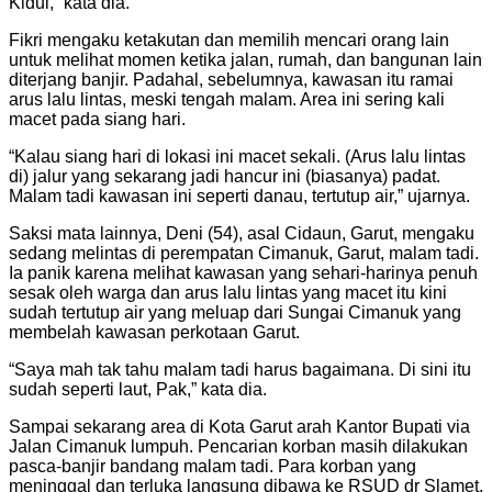
Kidul,” kata dia.
Fikri mengaku ketakutan dan memilih mencari orang lain
untuk melihat momen ketika jalan, rumah, dan bangunan lain
diterjang banjir. Padahal, sebelumnya, kawasan itu ramai
arus lalu lintas, meski tengah malam. Area ini sering kali
macet pada siang hari.
“Kalau siang hari di lokasi ini macet sekali. (Arus lalu lintas
di) jalur yang sekarang jadi hancur ini (biasanya) padat.
Malam tadi kawasan ini seperti danau, tertutup air,” ujarnya.
Saksi mata lainnya, Deni (54), asal Cidaun, Garut, mengaku
sedang melintas di perempatan Cimanuk, Garut, malam tadi.
Ia panik karena melihat kawasan yang sehari-harinya penuh
sesak oleh warga dan arus lalu lintas yang macet itu kini
sudah tertutup air yang meluap dari Sungai Cimanuk yang
membelah kawasan perkotaan Garut.
“Saya mah tak tahu malam tadi harus bagaimana. Di sini itu
sudah seperti laut, Pak,” kata dia.
Sampai sekarang area di Kota Garut arah Kantor Bupati via
Jalan Cimanuk lumpuh. Pencarian korban masih dilakukan
pasca-banjir bandang malam tadi. Para korban yang
meninggal dan terluka langsung dibawa ke RSUD dr Slamet,