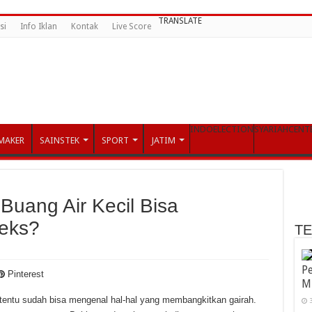
TRANSLATE
si
Info Iklan
Kontak
Live Score
INDOELECTION
SYARIAHCENT
MAKER
SAINSTEK
SPORT
JATIM
Buang Air Kecil Bisa
Seks?
T
Pe
Pinterest
M
entu sudah bisa mengenal hal-hal yang membangkitkan gairah.