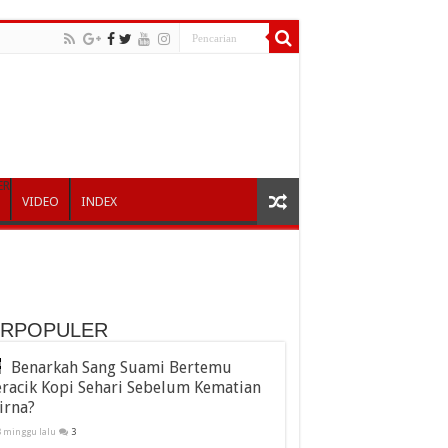
ER
VIDEO
INDEX
ERPOPULER
Benarkah Sang Suami Bertemu
racik Kopi Sehari Sebelum Kematian
irna?
3 minggu lalu
3