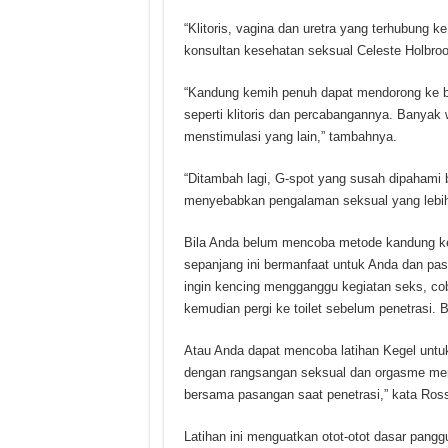
“Klitoris, vagina dan uretra yang terhubung k
konsultan kesehatan seksual Celeste Holbro
“Kandung kemih penuh dapat mendorong ke bag
seperti klitoris dan percabangannya. Banyak 
menstimulasi yang lain,” tambahnya.
“Ditambah lagi, G-spot yang susah dipahami 
menyebabkan pengalaman seksual yang lebih 
Bila Anda belum mencoba metode kandung kem
sepanjang ini bermanfaat untuk Anda dan pasan
ingin kencing mengganggu kegiatan seks, c
kemudian pergi ke toilet sebelum penetrasi. 
Atau Anda dapat mencoba latihan Kegel untuk
dengan rangsangan seksual dan orgasme me
bersama pasangan saat penetrasi,” kata Ros
Latihan ini menguatkan otot-otot dasar pang