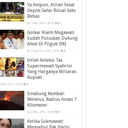
Ya Ampun, Aliran Sesat
Depok Gelar Ritual Seks
Bebas
13 Mei, 2016 | 08:39
2
Golkar Klaim Megawati
Sudah Putuskan Dukung
Ahok Di Pilgub DKI
13 Agustus, 2016 | 04:06
2
Inilah Koleksi Tas
Supermewah Syahrini
Yang Harganya Miliaran
Rupiah
9 Mei, 2016 | 04:13
1
Sinabung Kembali
Meletus, Radius Aman 7
Kilometer
22 Mei, 2016 | 04:00
1
Ketika Sukmawati
Menyebut Pak Harto