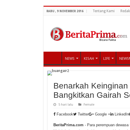
Tentang Kami
Redak
RABU , 9 NOVEMBER 2016
NEWS
KISAH
LIFE
NEWS
Benarkah Keinginan 
Bangkitkan Gairah 
5 hari lalu
Female
Facebook
Twitter
Google +
LinkedIn
BeritaPrima.com
- Para perempuan dewasa t