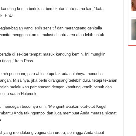
e kandung kemih berlokasi berdekatan satu sama lain,” kata
ok, PhD.
ian-bagian yang lebih sensitif dan merangsang genitalia
wanita menggunakan stimulasi di satu area atau lebih untuk
berada di sekitar tempat masuk kandung kemih. Ini mungkin
tinggi,” kata Ross.
ih penuh ini, para ahli setuju tak ada salahnya mencoba
gan. Misalnya, jika perlu dirangsang terlebih dulu, tetapi tekanan
obalah melakukan pemanasan dengan kandung kemih penuh dan
Begitu saran Holbrook.
 mencegah bocornya urin. “Mengontraksikan otot-otot Kegel
mbantu Anda tak ngompol dan juga membuat Anda merasa nikmat
s.
gul yang mendukung vagina dan uretra, sehingga Anda dapat