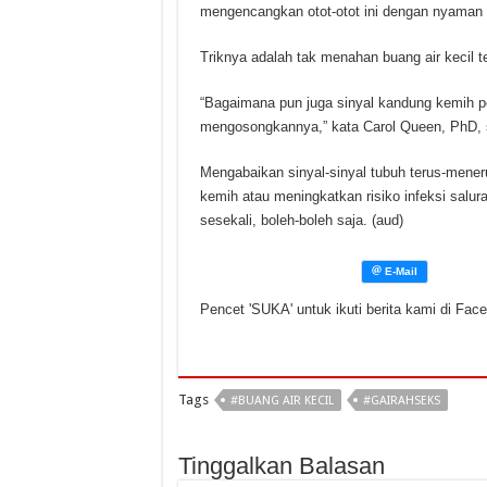
mengencangkan otot-otot ini dengan nyaman 
Triknya adalah tak menahan buang air kecil ter
“Bagaimana pun juga sinyal kandung kemih pe
mengosongkannya,” kata Carol Queen, PhD, st
Mengabaikan sinyal-sinyal tubuh terus-me
kemih atau meningkatkan risiko infeksi salu
sesekali, boleh-boleh saja. (aud)
Pencet 'SUKA' untuk ikuti berita kami di Fac
Tags
#BUANG AIR KECIL
#GAIRAHSEKS
Tinggalkan Balasan