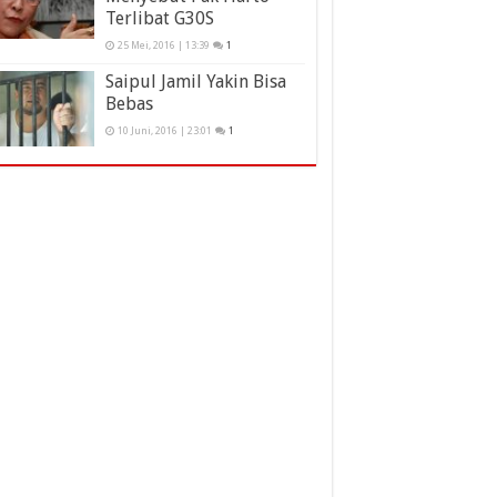
Terlibat G30S
25 Mei, 2016 | 13:39
1
Saipul Jamil Yakin Bisa
Bebas
10 Juni, 2016 | 23:01
1