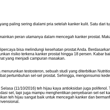
ng paling sering dialami pria setelah kanker kulit. Satu dari t
mainkan peran utamanya dalam mencegah kanker prostat. Makan
ipercaya bisa melindungi kesehatan prostat Anda. Berdasarkan p
nkan risiko terkena kanker prostat hingga 18 persen. Kabar bai
omat yang menjadi campuran masakan.
 menurunkan testosteron, sebuah studi yang diterbitkan Nutri
bat pertumbuhan sel-sel prostat. Sehingga, mengonsumsi kede
 Selasa (11/10/2016) teh hijau kaya antioksidan juga polifenol.
si sel, tapi juga mampu menghentikan penyebaran sel-sel ka
an teh hijau sangat baik untuk mencegah kanker dan bermanfa
nvensional.