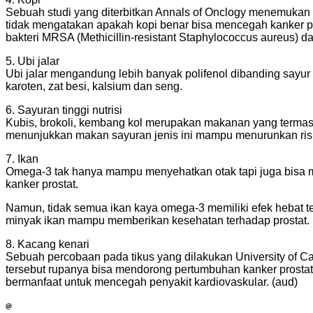
Sebuah studi yang diterbitkan Annals of Onclogy menemukan 
tidak mengatakan apakah kopi benar bisa mencegah kanker p
bakteri MRSA (Methicillin-resistant Staphylococcus aureus) d
5. Ubi jalar
Ubi jalar mengandung lebih banyak polifenol dibanding sayur b
karoten, zat besi, kalsium dan seng.
6. Sayuran tinggi nutrisi
Kubis, brokoli, kembang kol merupakan makanan yang termasuk j
menunjukkan makan sayuran jenis ini mampu menurunkan risik
7. Ikan
Omega-3 tak hanya mampu menyehatkan otak tapi juga bisa me
kanker prostat.
Namun, tidak semua ikan kaya omega-3 memiliki efek hebat te
minyak ikan mampu memberikan kesehatan terhadap prostat.
8. Kacang kenari
Sebuah percobaan pada tikus yang dilakukan University of 
tersebut rupanya bisa mendorong pertumbuhan kanker prostat
bermanfaat untuk mencegah penyakit kardiovaskular. (aud)