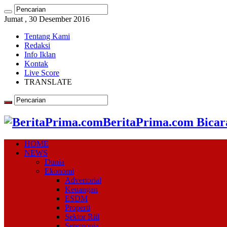
Jumat , 30 Desember 2016
Tentang Kami
Redaksi
Info Iklan
Kontak
Live Score
TRANSLATE
BeritaPrima.com Bicar
HOME
NEWS
Dunia
Ekonomi
Advertorial
Keuangan
ESDM
Properti
Sektor Riil
Seremonia