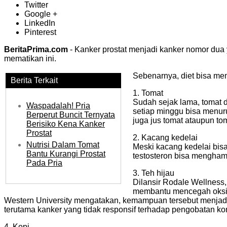
Twitter
Google +
LinkedIn
Pinterest
BeritaPrima.com
- Kanker prostat menjadi kanker nomor dua ya
mematikan ini.
Sebenarnya, diet bisa me
Berita Terkait
1. Tomat
Sudah sejak lama, tomat d
Waspadalah! Pria
setiap minggu bisa menuru
Berperut Buncit Ternyata
juga jus tomat ataupun t
Berisiko Kena Kanker
Prostat
2. Kacang kedelai
Nutrisi Dalam Tomat
Meski kacang kedelai bisa
Bantu Kurangi Prostat
testosteron bisa mengham
Pada Pria
3. Teh hijau
Dilansir Rodale Wellness,
membantu mencegah oksida
Western University mengatakan, kemampuan tersebut menjadik
terutama kanker yang tidak responsif terhadap pengobatan ko
4. Kopi