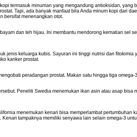
kopi termasuk minuman yang mengandung antioksidan, yang ber
rostat. Tapi, ada banyak manfaat bila Anda minum kopi dari 
an bersifat menenangkan otot.
ayam dan teh hijau. Ini membantu mendorong kematian sel sehat 
enis keluarga kubis. Sayuran ini tinggi nutrisi dan fitokimia y
o kanker prostat.
ngobati peradangan prostat. Makan satu hingga tiga omega-3 
rsebut. Peneliti Swedia menemukan ikan asin atau asap bisa me
California menemukan kenari bisa memperlambat pertumbuhan k
. Kenari tampaknya memiliki senyawa lain selain omega-3 untu