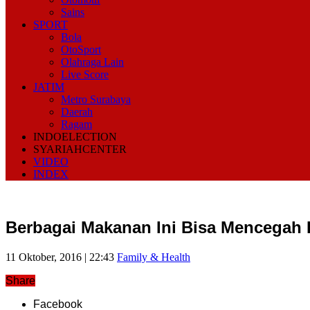
Sains
SPORT
Bola
OtoSport
Olahraga Lain
Live Score
JATIM
Metro Surabaya
Daerah
Ragam
INDOELECTION
SYARIAHCENTER
VIDEO
INDEX
Berbagai Makanan Ini Bisa Mencegah 
11 Oktober, 2016 | 22:43
Family & Health
Share
Facebook