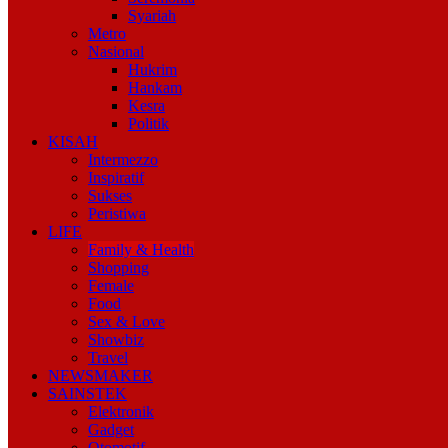
Syariah
Metro
Nasional
Hukrim
Hankam
Kesra
Politik
KISAH
Intermezzo
Inspiratif
Sukses
Peristiwa
LIFE
Family & Health
Shopping
Female
Food
Sex & Love
Showbiz
Travel
NEWSMAKER
SAINSTEK
Elektronik
Gadget
Otomotif