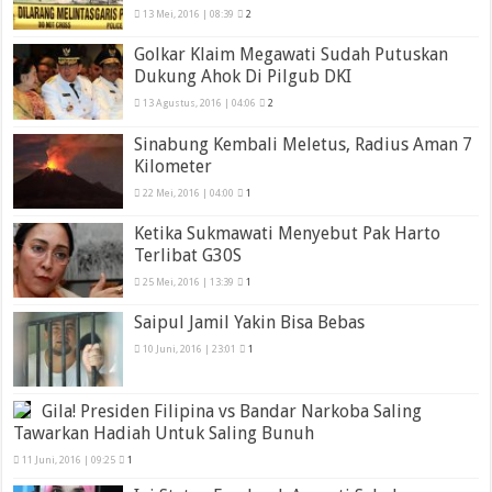
13 Mei, 2016 | 08:39
2
Golkar Klaim Megawati Sudah Putuskan
Dukung Ahok Di Pilgub DKI
13 Agustus, 2016 | 04:06
2
Sinabung Kembali Meletus, Radius Aman 7
Kilometer
22 Mei, 2016 | 04:00
1
Ketika Sukmawati Menyebut Pak Harto
Terlibat G30S
25 Mei, 2016 | 13:39
1
Saipul Jamil Yakin Bisa Bebas
10 Juni, 2016 | 23:01
1
Gila! Presiden Filipina vs Bandar Narkoba Saling
Tawarkan Hadiah Untuk Saling Bunuh
11 Juni, 2016 | 09:25
1