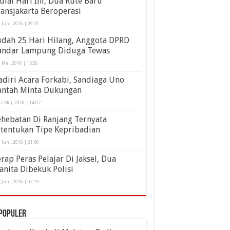
lai Hari Ini, Dua Rute Baru
ansjakarta Beroperasi
 Juni, 2016 | 09:31
udah 25 Hari Hilang, Anggota DPRD
andar Lampung Diduga Tewas
 Mei, 2016 | 15:26
diri Acara Forkabi, Sandiaga Uno
antah Minta Dukungan
2 Mei, 2016 | 14:07
hebatan Di Ranjang Ternyata
itentukan Tipe Kepribadian
 Juni, 2016 | 21:40
rap Peras Pelajar Di Jaksel, Dua
nita Dibekuk Polisi
 Juni, 2016 | 02:19
populer