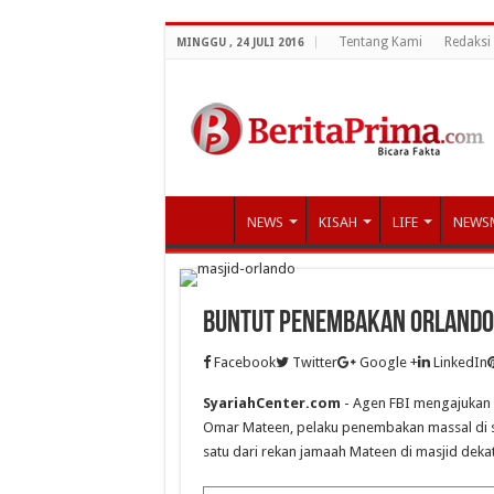
Tentang Kami
Redaksi
MINGGU , 24 JULI 2016
NEWS
KISAH
LIFE
NEWS
Buntut Penembakan Orlando, 
Facebook
Twitter
Google +
LinkedIn
SyariahCenter.com
- Agen FBI mengajukan 
Omar Mateen, pelaku penembakan massal di 
satu dari rekan jamaah Mateen di masjid dekat