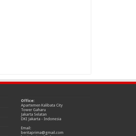
Office:
Apartemen Kalibata City
Tower Gaharu
Jakarta Selatan
DKI Jakarta - Indonesia
Email:
beritaprima@gmail.com