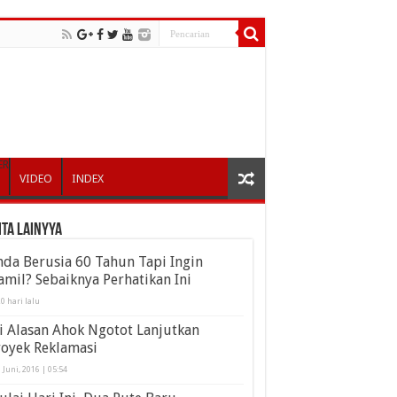
ER
VIDEO
INDEX
ita Lainyya
da Berusia 60 Tahun Tapi Ingin
mil? Sebaiknya Perhatikan Ini
0 hari lalu
i Alasan Ahok Ngotot Lanjutkan
royek Reklamasi
 Juni, 2016 | 05:54