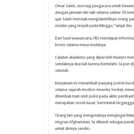
Omar Saleh, seornag pengacara untuk Dewan
dengan jamaah laki-laki selama sekitar 30 me
ujar Saleh menolak mengidentifikasi orang y
insiden yang terjadi pada Minggu,” lanjut dia.
Dari hasil wawancara, FBI mendapat informa
kronis selama masa mudanya.
Catatan akademis yang diperoleh Reuters me
setidaknya dua kali karena berkelahi. Ia pun 
sekolah.
Kenyataan ini menambah panjang potret buru
selama sejarah modern Amerika Serikat, men
ditembak mati oleh polisi pada akhir pembanta
merupakan sosok kasar, bermental tergangg
Orang lain yang mengenalnya mengingat Matee
imigran Afghanistan. Ia dikenal sebagai pen
untuk dirinya sendiri.