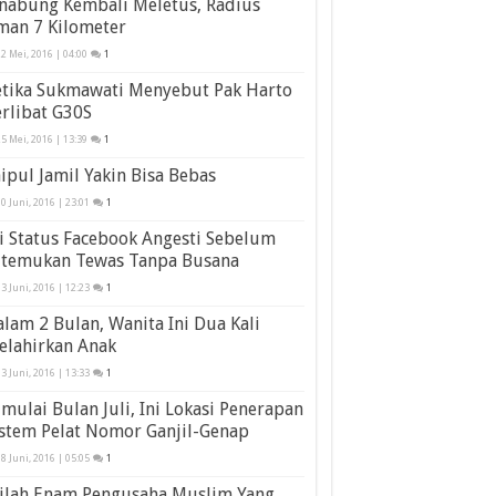
inabung Kembali Meletus, Radius
man 7 Kilometer
2 Mei, 2016 | 04:00
1
etika Sukmawati Menyebut Pak Harto
rlibat G30S
5 Mei, 2016 | 13:39
1
ipul Jamil Yakin Bisa Bebas
0 Juni, 2016 | 23:01
1
i Status Facebook Angesti Sebelum
itemukan Tewas Tanpa Busana
3 Juni, 2016 | 12:23
1
lam 2 Bulan, Wanita Ini Dua Kali
elahirkan Anak
3 Juni, 2016 | 13:33
1
mulai Bulan Juli, Ini Lokasi Penerapan
stem Pelat Nomor Ganjil-Genap
8 Juni, 2016 | 05:05
1
nilah Enam Pengusaha Muslim Yang