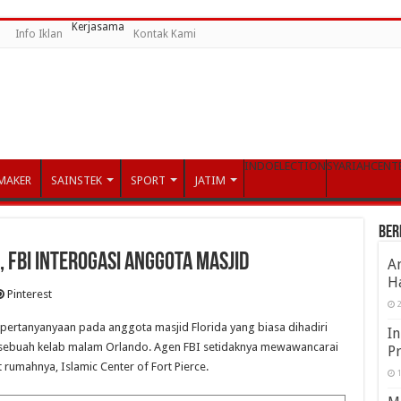
Kerjasama
Info Iklan
Kontak Kami
INDOELECTION
SYARIAHCENT
MAKER
SAINSTEK
SPORT
JATIM
Ber
FBI Interogasi Anggota Masjid
An
Ha
Pinterest
2
pertanyanyaan pada anggota masjid Florida yang biasa dihadiri
In
sebuah kelab malam Orlando. Agen FBI setidaknya mewawancarai
P
 rumahnya, Islamic Center of Fort Pierce.
1