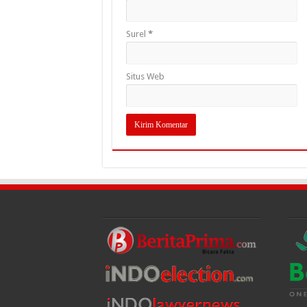
Surel
*
Situs Web