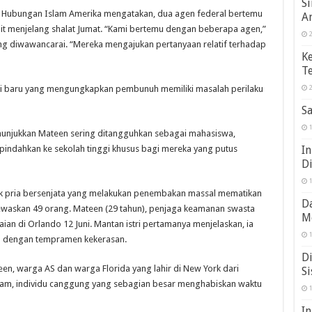
S
 Hubungan Islam Amerika mengatakan, dua agen federal bertemu
A
nit menjelang shalat Jumat. “Kami bertemu dengan beberapa agen,”
2
ang diwawancarai. “Mereka mengajukan pertanyaan relatif terhadap
K
Te
si baru yang mengungkapkan pembunuh memiliki masalah perilaku
2
Sa
1
nunjukkan Mateen sering ditangguhkan sebagai mahasiswa,
In
dipindahkan ke sekolah tinggi khusus bagi mereka yang putus
D
1
k pria bersenjata yang melakukan penembakan massal mematikan
Da
ewaskan 49 orang. Mateen (29 tahun), penjaga keamanan swasta
M
ian di Orlando 12 Juni. Mantan istri pertamanya menjelaskan, ia
1
u dengan tempramen kekerasan.
Di
n, warga AS dan warga Florida yang lahir di New York dari
Si
diam, individu canggung yang sebagian besar menghabiskan waktu
1
I