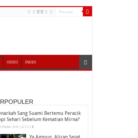
ER
VIDEO
INDEX
ERPOPULER
enarkah Sang Suami Bertemu Peracik
opi Sehari Sebelum Kematian Mirna?
0 Oktober, 2016 | 22:13
3
Ya Ampun, Aliran Sesat