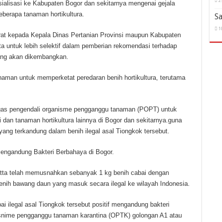
2
sialisasi ke Kabupaten Bogor dan sekitarnya mengenai gejala
eberapa tanaman hortikultura.
Sa
1
surat kepada Kepala Dinas Pertanian Provinsi maupun Kabupaten
a untuk lebih selektif dalam pemberian rekomendasi terhadap
yang akan dikembangkan.
man untuk memperketat peredaran benih hortikultura, terutama
gas pengendali organisme pengganggu tanaman (POPT) untuk
dan tanaman hortikultura lainnya di Bogor dan sekitarnya.guna
ang terkandung dalam benih ilegal asal Tiongkok tersebut.
engandung Bakteri Berbahaya di Bogor.
atta telah memusnahkan sebanyak 1 kg benih cabai dengan
enih bawang daun yang masuk secara ilegal ke wilayah Indonesia.
i ilegal asal Tiongkok tersebut positif mengandung bakteri
snime pengganggu tanaman karantina (OPTK) golongan A1 atau