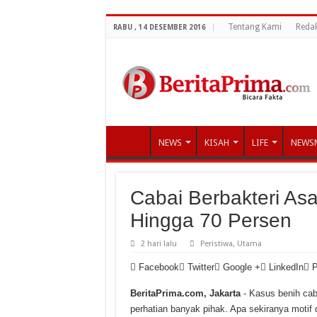
Tentang Kami
Redak
RABU , 14 DESEMBER 2016
NEWS
KISAH
LIFE
NEWS
Cabai Berbakteri As
Hingga 70 Persen
2 hari lalu
Peristiwa
,
Utama
Facebook
Twitter
Google +
LinkedIn
P
BeritaPrima.com, Jakarta
- Kasus benih cab
perhatian banyak pihak. Apa sekiranya motif 