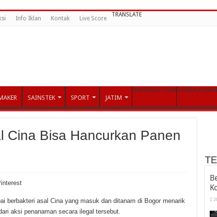
TRANSLATE
si
Info Iklan
Kontak
Live Score
INDOELECTION
SYARIAHCENT
MAKER
SAINSTEK
SPORT
JATIM
al Cina Bisa Hancurkan Panen
T
B
interest
K
2
ai berbakteri asal Cina yang masuk dan ditanam di Bogor menarik
dari aksi penanaman secara ilegal tersebut.