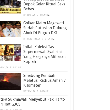
Depok Gelar Ritual Seks
Bebas
13 Mei, 2016 | 08:39
2
Golkar Klaim Megawati
Sudah Putuskan Dukung
Ahok Di Pilgub DKI
13 Agustus, 2016 | 04:06
2
Inilah Koleksi Tas
Supermewah Syahrini
Yang Harganya Miliaran
Rupiah
9 Mei, 2016 | 04:13
1
Sinabung Kembali
Meletus, Radius Aman 7
Kilometer
22 Mei, 2016 | 04:00
1
etika Sukmawati Menyebut Pak Harto
rlibat G30S