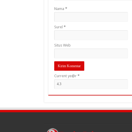
Nama
*
Surel
*
Situs Web
Current ye@r
*