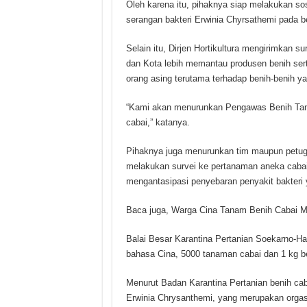
Oleh karena itu, pihaknya siap melakukan so
serangan bakteri Erwinia Chyrsathemi pada b
Selain itu, Dirjen Hortikultura mengirimkan 
dan Kota lebih memantau produsen benih sert
orang asing terutama terhadap benih-benih 
“Kami akan menurunkan Pengawas Benih Tana
cabai,” katanya.
Pihaknya juga menurunkan tim maupun petu
melakukan survei ke pertanaman aneka cabai 
mengantasipasi penyebaran penyakit bakteri y
Baca juga, Warga Cina Tanam Benih Cabai M
Balai Besar Karantina Pertanian Soekarno-H
bahasa Cina, 5000 tanaman cabai dan 1 kg b
Menurut Badan Karantina Pertanian benih caba
Erwinia Chrysanthemi, yang merupakan orga