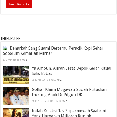
TERPOPULER
Benarkah Sang Suami Bertemu Peracik Kopi Sehari
Sebelum Kematian Mirna?
2 minggu lalu
3
Ya Ampun, Aliran Sesat Depok Gelar Ritual
Seks Bebas
13 Mei, 2016 | 08:39
2
Golkar Klaim Megawati Sudah Putuskan
Dukung Ahok Di Pilgub DKI
13 Agustus, 2016 | 04:06
2
Inilah Koleksi Tas Supermewah Syahrini
Yang Harganya Miliaran Rupiah