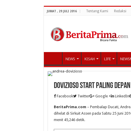
Tentang Kami
Redaksi
JUMAT , 29 JULI 2016
NEWS
KISAH
LIFE
NEWS
Dovizioso Start Paling Depan
Facebook
Twitter
Google +
LinkedIn
BeritaPrima.com
– Pembalap Ducati, Andrea
dihelat di Sirkuit Assen pada Sabtu 25 Juni 20
menit 45,246 detik.