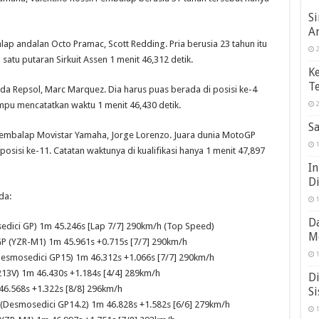
S
A
ap andalan Octo Pramac, Scott Redding. Pria berusia 23 tahun itu
2
atu putaran Sirkuit Assen 1 menit 46,312 detik.
K
Te
a Repsol, Marc Marquez. Dia harus puas berada di posisi ke-4
pu mencatatkan waktu 1 menit 46,430 detik.
2
Sa
pembalap Movistar Yamaha, Jorge Lorenzo. Juara dunia MotoGP
1
osisi ke-11. Catatan waktunya di kualifikasi hanya 1 menit 47,897
In
D
da:
1
Da
edici GP) 1m 45.246s [Lap 7/7] 290km/h (Top Speed)
M
GP (YZR-M1) 1m 45.961s +0.715s [7/7] 290km/h
1
Desmosedici GP15) 1m 46.312s +1.066s [7/7] 290km/h
13V) 1m 46.430s +1.184s [4/4] 289km/h
Di
46.568s +1.322s [8/8] 296km/h
Si
Desmosedici GP14.2) 1m 46.828s +1.582s [6/6] 279km/h
1