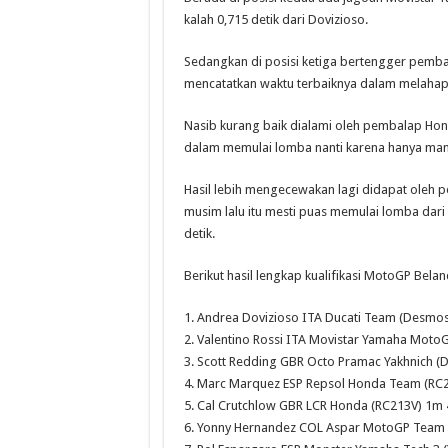
kalah 0,715 detik dari Dovizioso.
Sedangkan di posisi ketiga bertengger pembal
mencatatkan waktu terbaiknya dalam melahap s
Nasib kurang baik dialami oleh pembalap Hond
dalam memulai lomba nanti karena hanya mam
Hasil lebih mengecewakan lagi didapat oleh 
musim lalu itu mesti puas memulai lomba dari p
detik.
Berikut hasil lengkap kualifikasi MotoGP Belan
1. Andrea Dovizioso ITA Ducati Team (Desmos
2. Valentino Rossi ITA Movistar Yamaha Moto
3. Scott Redding GBR Octo Pramac Yakhnich (
4. Marc Marquez ESP Repsol Honda Team (RC2
5. Cal Crutchlow GBR LCR Honda (RC213V) 1m 
6. Yonny Hernandez COL Aspar MotoGP Team (