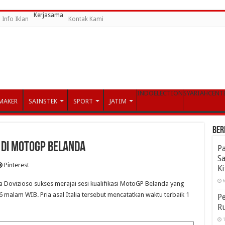
Kerjasama
Info Iklan
Kontak Kami
INDOELECTION
SYARIAHCENT
MAKER
SAINSTEK
SPORT
JATIM
Ber
 Di MotoGP Belanda
P
S
Pinterest
Ki
6
 Dovizioso sukses merajai sesi kualifikasi MotoGP Belanda yang
16 malam WIB. Pria asal Italia tersebut mencatatkan waktu terbaik 1
P
Ru
1