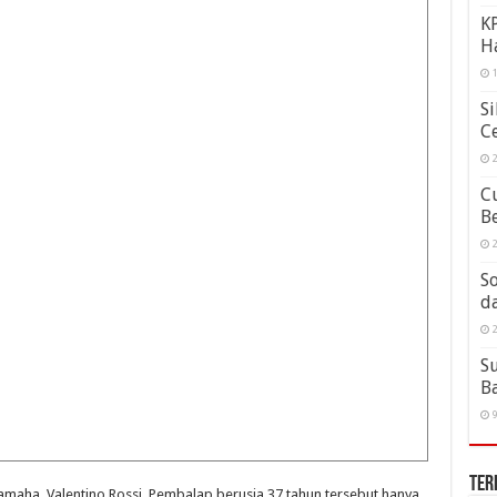
KP
H
1
Si
Ce
2
Cu
B
2
So
d
2
S
B
9
Ter
amaha, Valentino Rossi. Pembalap berusia 37 tahun tersebut hanya