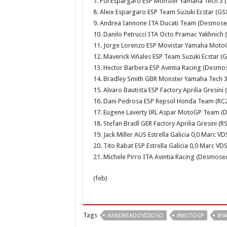
7. Pol Espargaro ESP Monster Yamaha Tech 3 
8. Aleix Espargaro ESP Team Suzuki Ecstar (G
9. Andrea Iannone ITA Ducati Team (Desmosed
10. Danilo Petrucci ITA Octo Pramac Yakhnich
11. Jorge Lorenzo ESP Movistar Yamaha Moto
12. Maverick Viñales ESP Team Suzuki Ecstar (
13. Hector Barbera ESP Avintia Racing (Desmo
14. Bradley Smith GBR Monster Yamaha Tech 
15. Alvaro Bautista ESP Factory Aprilia Gresin
16. Dani Pedrosa ESP Repsol Honda Team (RC
17. Eugene Laverty IRL Aspar MotoGP Team (
18. Stefan Bradl GER Factory Aprilia Gresini 
19. Jack Miller AUS Estrella Galicia 0,0 Marc
20. Tito Rabat ESP Estrella Galicia 0,0 Marc 
21. Michele Pirro ITA Avintia Racing (Desmos
(feb)
Tags
#ANDREADOVIZIOSO
#MOTOGP
#VA