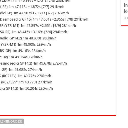
(YZR-M1) 1m 46.997s +1.751s [7/8] 293km/h
I
SX-RR) 1m 47.118s +1.872s [7/7] 291km/h
Ja
ici GP) 1m 47.567s +2.321s [7/7] 292km/h
1
 (Desmosedici GP15) 1m 47.601s +2.355s [7/8] 291km/h
GP (YZR-M1) 1m 47.897s +2.651s [9/9] 281km/h
GSX-RR) 1m 48.415s +3.169s [6/6] 294km/h
sedici GP14.2) 1m 48.830s 286km/h
3 (YZR-M1) 1m 48.909s 289km/h
i (RS-GP) 1m 49.163s 284km/h
213V) 1m 49.364s 276km/h
Desmosedici GP14.2) 1m 49.678s 272km/h
(RS-GP) 1m 49.685s 274km/h
 VDS (RC213V) 1m 49.775s 270km/h
VDS (RC213V)* 1m 49.779s 277km/h
edici GP14.2) 1m 50.204s 280km/h
LENTINOROSSI