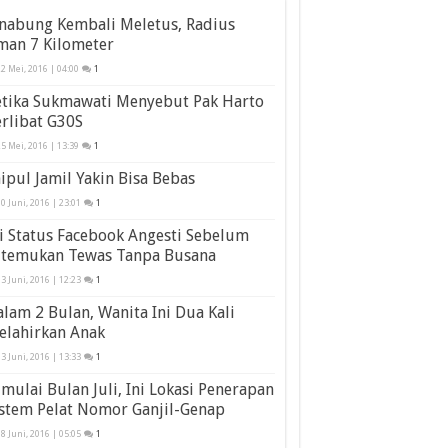
inabung Kembali Meletus, Radius
man 7 Kilometer
2 Mei, 2016 | 04:00
1
etika Sukmawati Menyebut Pak Harto
rlibat G30S
5 Mei, 2016 | 13:39
1
ipul Jamil Yakin Bisa Bebas
0 Juni, 2016 | 23:01
1
i Status Facebook Angesti Sebelum
itemukan Tewas Tanpa Busana
3 Juni, 2016 | 12:23
1
lam 2 Bulan, Wanita Ini Dua Kali
elahirkan Anak
3 Juni, 2016 | 13:33
1
mulai Bulan Juli, Ini Lokasi Penerapan
stem Pelat Nomor Ganjil-Genap
8 Juni, 2016 | 05:05
1