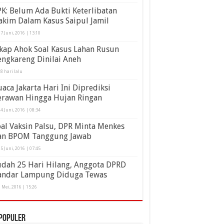
K: Belum Ada Bukti Keterlibatan
akim Dalam Kasus Saipul Jamil
7 Juni, 2016 | 13:10
kap Ahok Soal Kasus Lahan Rusun
ngkareng Dinilai Aneh
8 hari lalu
aca Jakarta Hari Ini Diprediksi
erawan Hingga Hujan Ringan
4 Juni, 2016 | 08:34
al Vaksin Palsu, DPR Minta Menkes
an BPOM Tanggung Jawab
5 Juni, 2016 | 07:45
udah 25 Hari Hilang, Anggota DPRD
andar Lampung Diduga Tewas
 Mei, 2016 | 15:26
populer