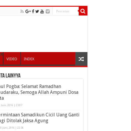
ER
VIDEO
INDEX
ita Lainyya
aul Pogba: Selamat Ramadhan
audaraku, Semoga Allah Ampuni Dosa
ta
 Juni, 2016 | 23:07
ermintaan Samadikun Cicil Uang Ganti
gi Ditolak Jaksa Agung
0 Juni, 2016 | 22:36