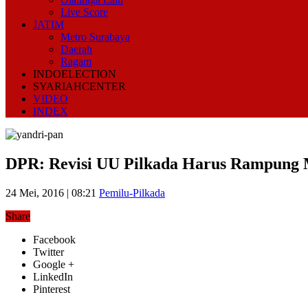
Live Score
JATIM
Metro Surabaya
Daerah
Ragam
INDOELECTION
SYARIAHCENTER
VIDEO
INDEX
DPR: Revisi UU Pilkada Harus Rampung 
24 Mei, 2016 | 08:21
Pemilu-Pilkada
Share
Facebook
Twitter
Google +
LinkedIn
Pinterest