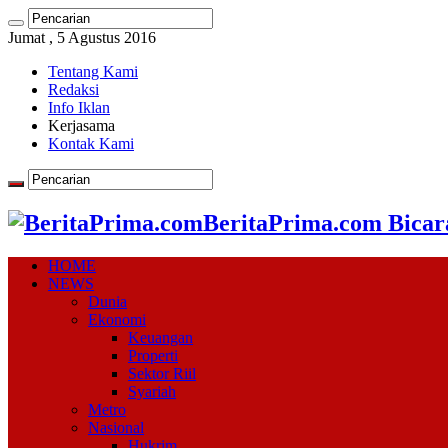
Jumat , 5 Agustus 2016
Tentang Kami
Redaksi
Info Iklan
Kerjasama
Kontak Kami
BeritaPrima.com Bicar
HOME
NEWS
Dunia
Ekonomi
Keuangan
Properti
Sektor Riil
Syariah
Metro
Nasional
Hukrim