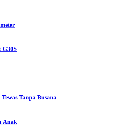
ometer
t G30S
n Tewas Tanpa Busana
an Anak