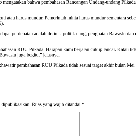
o mengatakan bahwa pembahasan Rancangan Undang-undang Pilkada an
uti atau harus mundur. Pemerintah minta harus mundur sementara sebel
5).
rdapat perdebatan adalah definisi politik uang, penguatan Bawaslu dan 
ahasan RUU Pilkada. Harapan kami berjalan cukup lancar. Kalau tidak
awaslu juga begitu,” jelasnya.
khawatir pembahasan RUU Pilkada tidak sesuai target akhir bulan Mei
 dipublikasikan.
Ruas yang wajib ditandai
*