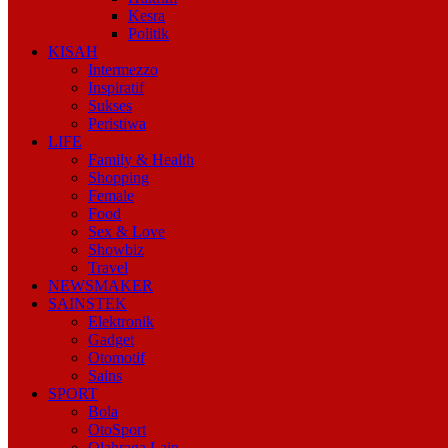
Kesra
Politik
KISAH
Intermezzo
Inspiratif
Sukses
Peristiwa
LIFE
Family & Health
Shopping
Female
Food
Sex & Love
Showbiz
Travel
NEWSMAKER
SAINSTEK
Elektronik
Gadget
Otomotif
Sains
SPORT
Bola
OtoSport
Olahraga Lain