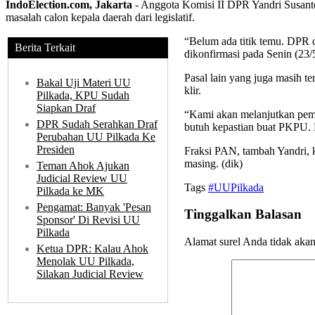
IndoElection.com, Jakarta
- Anggota Komisi II DPR Yandri Susant
masalah calon kepala daerah dari legislatif.
“Belum ada titik temu. DPR c
Berita Terkait
dikonfirmasi pada Senin (23/
Pasal lain yang juga masih te
Bakal Uji Materi UU
klir.
Pilkada, KPU Sudah
Siapkan Draf
“Kami akan melanjutkan pemb
DPR Sudah Serahkan Draf
butuh kepastian buat PKPU. B
Perubahan UU Pilkada Ke
Presiden
Fraksi PAN, tambah Yandri, 
masing. (dik)
Teman Ahok Ajukan
Judicial Review UU
Tags
#UUPilkada
Pilkada ke MK
Pengamat: Banyak 'Pesan
Tinggalkan Balasan
Sponsor' Di Revisi UU
Pilkada
Alamat surel Anda tidak akan
Ketua DPR: Kalau Ahok
Menolak UU Pilkada,
Silakan Judicial Review