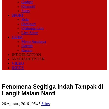
Gadget
Otomotif
Sains
SPORT
Bola
OtoSport
Olahraga Lain
Live Score
JATIM
Metro Surabaya
Daerah
Ragam
INDOELECTION
SYARIAHCENTER
VIDEO
INDEX
Fenomena Segitiga Indah Tampak di
Langit Malam Nanti
26 Agustus, 2016 | 05:45
Sains