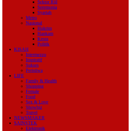
Sektor Riil
Seremonia
Syariah
Metro
Nasional
Hukrim
Hankam
Kesra
Politik
KISAH
Intermezzo
Inspiratif
Sukses
Peristiwa
LIFE
Family & Health
Shopping
Female
Food
Sex & Love
Showbiz
Travel
NEWSMAKER
SAINSTEK
Elektronik