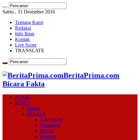
Sabtu , 31 Desember 2016
Tentang Kami
Redaksi
Info Iklan
Kontak
Live Score
TRANSLATE
BeritaPrima.com
Bicara Fakta
HOME
NEWS
Dunia
Ekonomi
Advertorial
Keuangan
ESDM
Properti