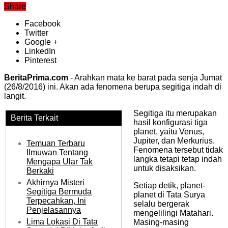
Share
Facebook
Twitter
Google +
LinkedIn
Pinterest
BeritaPrima.com
- Arahkan mata ke barat pada senja Jumat
(26/8/2016) ini. Akan ada fenomena berupa segitiga indah di
langit.
Segitiga itu merupakan
Berita Terkait
hasil konfigurasi tiga
planet, yaitu Venus,
Jupiter, dan Merkurius.
Temuan Terbaru
Fenomena tersebut tidak
Ilmuwan Tentang
langka tetapi tetap indah
Mengapa Ular Tak
untuk disaksikan.
Berkaki
Akhirnya Misteri
Setiap detik, planet-
Segitiga Bermuda
planet di Tata Surya
Terpecahkan, Ini
selalu bergerak
Penjelasannya
mengelilingi Matahari.
Lima Lokasi Di Tata
Masing-masing