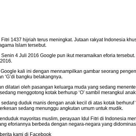
Fitri 1437 hijriah terus meningkat. Jutaan rakyat Indonesia k
gama Islam tersebut.
ni, Senin 4 Juli 2016 Google pun ikut meramaikan eforia tersebu
2016.
an Google kali ini dengan mennampilkan gambar seorang peng
n ‘G’di bangku belakangnya.
n dilatari oleh pasangan keluarga muda yang sedang menente
 sedang menggotong kotak berhurup ‘O’ sambil merangkul anak
bu sedang duduk manis dengan anak kecil di atas kotak berhur
, terkesan sedang menunggu angkutan umum untuk mudik.
duduk mayoritas muslim, perayaan Idul Fitri di Indonesia mem
lang eforiannya berbeda dengan negara-negara yang didominasi 
 berita kami di Facebook