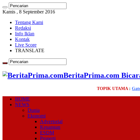
Kamis , 8 September 2016
Tentang Kami
Redaksi
Info Iklan
Kontak
Live Score
TRANSLATE
BeritaPrima.com Bicar
TOPIK UTAMA
:
Gat
HOME
NEWS
Dunia
Ekonomi
Advertorial
Keuangan
ESDM
Properti