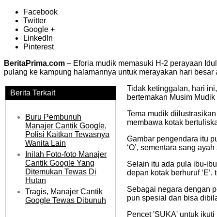
Facebook
Twitter
Google +
LinkedIn
Pinterest
BeritaPrima.com
– Eforia mudik memasuki H-2 perayaan Idul 
pulang ke kampung halamannya untuk merayakan hari besar a
Tidak ketinggalan, hari i
Berita Terkait
bertemakan Musim Mudik 
Tema mudik diilustrasik
Buru Pembunuh
membawa kotak bertuliska
Manajer Cantik Google,
Polisi Kaitkan Tewasnya
Gambar pengendara itu pu
Wanita Lain
‘O’, sementara sang ayah
Inilah Foto-foto Manajer
Cantik Google Yang
Selain itu ada pula ibu-i
Ditemukan Tewas Di
depan kotak berhuruf ‘E’
Hutan
Sebagai negara dengan pen
Tragis, Manajer Cantik
pun spesial dan bisa dibi
Google Tewas Dibunuh
Pencet 'SUKA' untuk ikuti