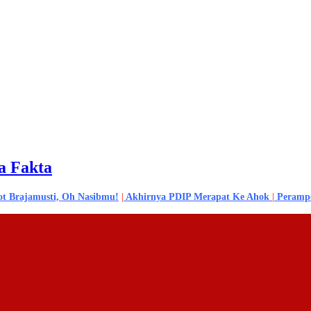
a Fakta
ot Brajamusti, Oh Nasibmu!
|
Akhirnya PDIP Merapat Ke Ahok
|
Perampo