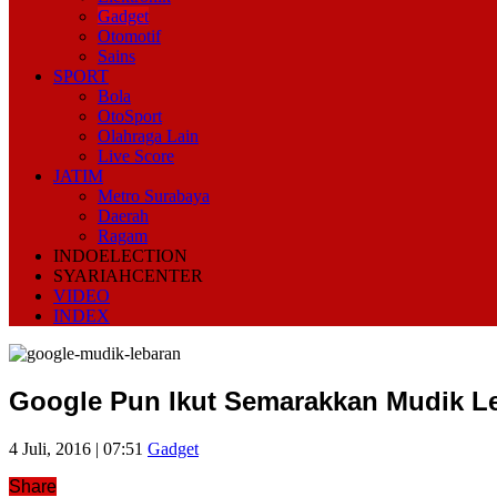
Gadget
Otomotif
Sains
SPORT
Bola
OtoSport
Olahraga Lain
Live Score
JATIM
Metro Surabaya
Daerah
Ragam
INDOELECTION
SYARIAHCENTER
VIDEO
INDEX
Google Pun Ikut Semarakkan Mudik L
4 Juli, 2016 | 07:51
Gadget
Share