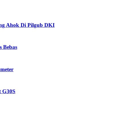
ng Ahok Di Pilgub DKI
s Bebas
ometer
t G30S