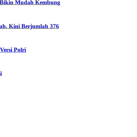
B Bikin Mudah Kembung
h, Kini Berjumlah 376
Versi Polri
i