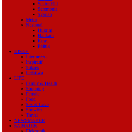
Sektor Riil
Seremonia
Syariah
Metro
Nasional
Hukrim
Hankam
Kesra
Politik
KISAH
Intermezzo
Inspiratif
Sukses
Peristiwa
LIFE
Family & Health
Shopping
Female
Food
Sex & Love
Showbiz
Travel
NEWSMAKER
SAINSTEK
Elektronik