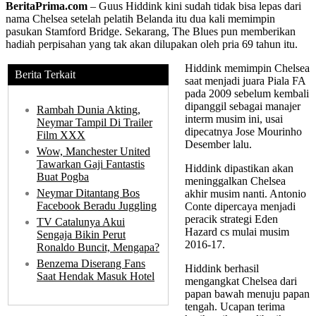
BeritaPrima.com
– Guus Hiddink kini sudah tidak bisa lepas dari
nama Chelsea setelah pelatih Belanda itu dua kali memimpin
pasukan Stamford Bridge. Sekarang, The Blues pun memberikan
hadiah perpisahan yang tak akan dilupakan oleh pria 69 tahun itu.
Hiddink memimpin Chelsea
Berita Terkait
saat menjadi juara Piala FA
pada 2009 sebelum kembali
dipanggil sebagai manajer
Rambah Dunia Akting,
interm musim ini, usai
Neymar Tampil Di Trailer
dipecatnya Jose Mourinho
Film XXX
Desember lalu.
Wow, Manchester United
Tawarkan Gaji Fantastis
Hiddink dipastikan akan
Buat Pogba
meninggalkan Chelsea
Neymar Ditantang Bos
akhir musim nanti. Antonio
Facebook Beradu Juggling
Conte dipercaya menjadi
peracik strategi Eden
TV Catalunya Akui
Hazard cs mulai musim
Sengaja Bikin Perut
2016-17.
Ronaldo Buncit, Mengapa?
Benzema Diserang Fans
Hiddink berhasil
Saat Hendak Masuk Hotel
mengangkat Chelsea dari
papan bawah menuju papan
tengah. Ucapan terima