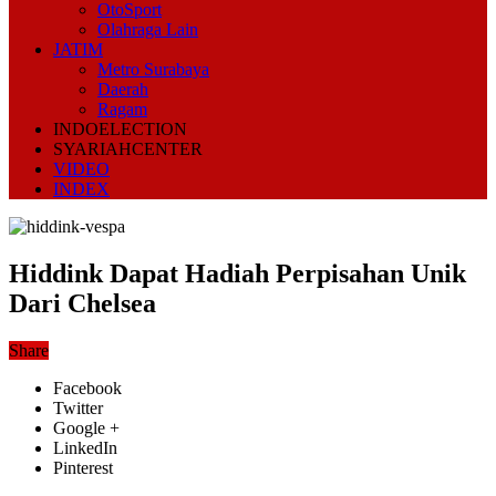
OtoSport
Olahraga Lain
JATIM
Metro Surabaya
Daerah
Ragam
INDOELECTION
SYARIAHCENTER
VIDEO
INDEX
Hiddink Dapat Hadiah Perpisahan Unik
Dari Chelsea
Share
Facebook
Twitter
Google +
LinkedIn
Pinterest