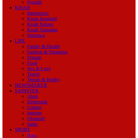
Syariah
KISAH
Intermezzo
Kisah Inspiratif
Kisah Sukses
Kisah Tauladan
Peristiwa
LIFE
Family & Health
Fashion & Shopping
Female
Food
Sex & Love
Travel
Trends & Hobby
NEWSMAKER
SAINSTEK
Alam
Elektronik
Gadget
Internet
Otomotif
Sains
SPORT
Bola