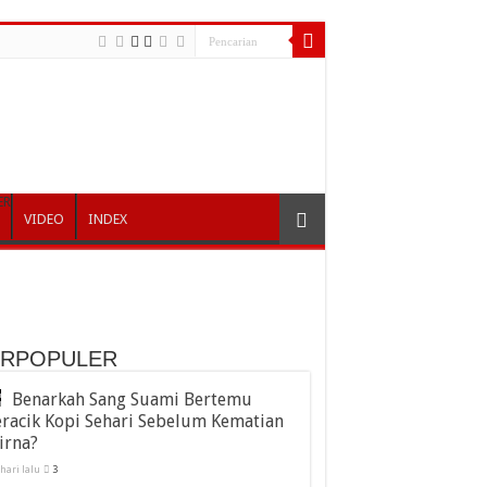
ER
VIDEO
INDEX
ERPOPULER
Benarkah Sang Suami Bertemu
racik Kopi Sehari Sebelum Kematian
irna?
 hari lalu
3