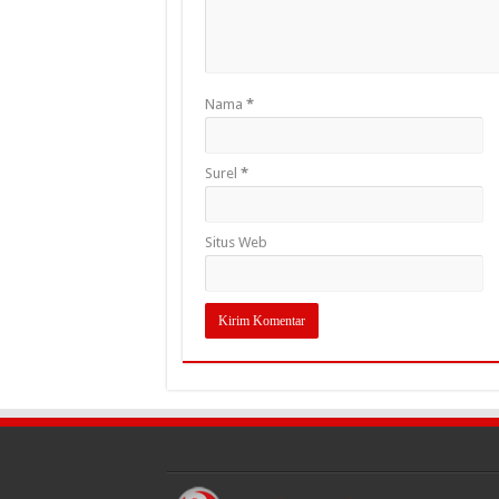
Nama
*
Surel
*
Situs Web