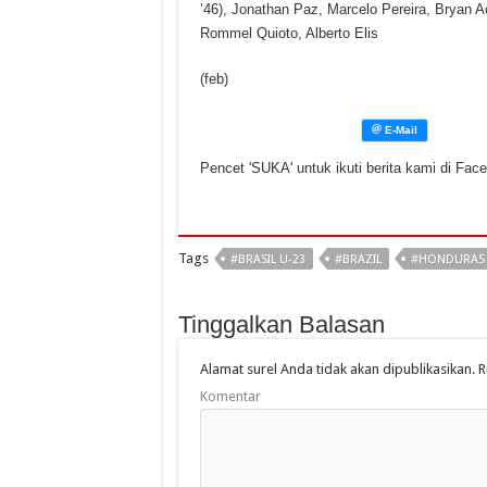
’46), Jonathan Paz, Marcelo Pereira, Bryan A
Rommel Quioto, Alberto Elis
(feb)
Pencet 'SUKA' untuk ikuti berita kami di Fac
Tags
#BRASIL U-23
#BRAZIL
#HONDURAS 
Tinggalkan Balasan
Alamat surel Anda tidak akan dipublikasikan.
R
Komentar