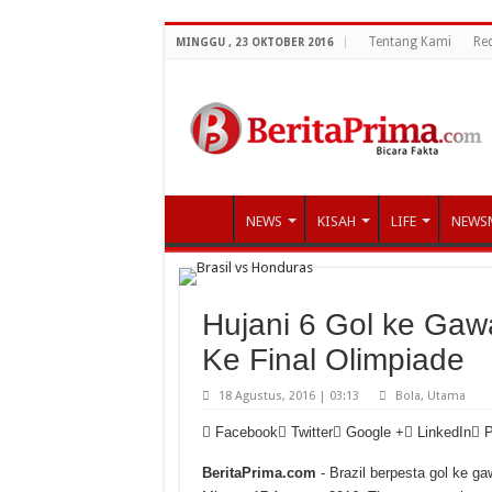
Tentang Kami
Re
MINGGU , 23 OKTOBER 2016
NEWS
KISAH
LIFE
NEWS
Hujani 6 Gol ke Gaw
Ke Final Olimpiade
18 Agustus, 2016 | 03:13
Bola
,
Utama
Facebook
Twitter
Google +
LinkedIn
P
BeritaPrima.com
- Brazil berpesta gol ke g