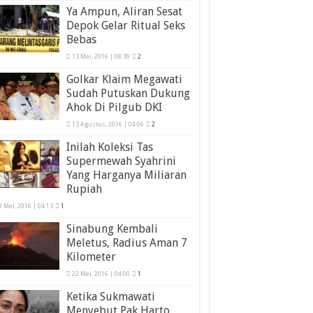
Ya Ampun, Aliran Sesat
Depok Gelar Ritual Seks
Bebas
13 Mei, 2016 | 08:39
2
Golkar Klaim Megawati
Sudah Putuskan Dukung
Ahok Di Pilgub DKI
13 Agustus, 2016 | 04:06
2
Inilah Koleksi Tas
Supermewah Syahrini
Yang Harganya Miliaran
Rupiah
9 Mei, 2016 | 04:13
1
Sinabung Kembali
Meletus, Radius Aman 7
Kilometer
22 Mei, 2016 | 04:00
1
Ketika Sukmawati
Menyebut Pak Harto