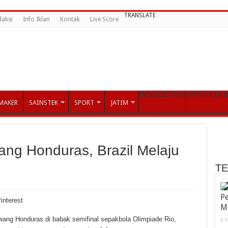
TRANSLATE
daksi
Info Iklan
Kontak
Live Score
INDOELECTION
SYARIAHCENT
MAKER
SAINSTEK
SPORT
JATIM
ang Honduras, Brazil Melaju
T
Pe
interest
M
awang Honduras di babak semifinal sepakbola Olimpiade Rio,
3