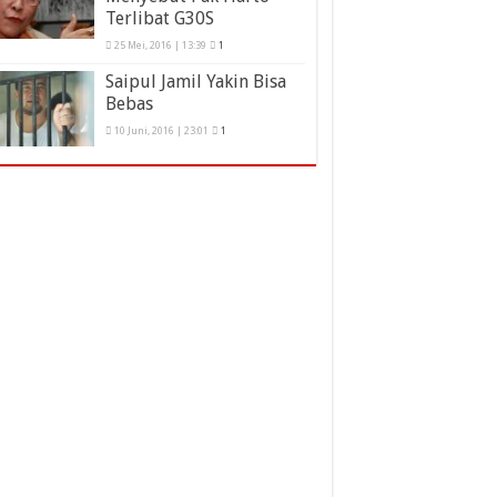
Terlibat G30S
25 Mei, 2016 | 13:39
1
Saipul Jamil Yakin Bisa
Bebas
10 Juni, 2016 | 23:01
1