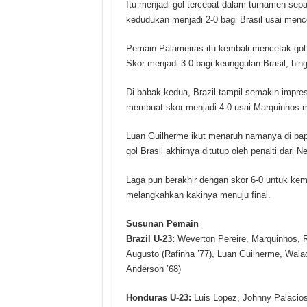
Itu menjadi gol tercepat dalam turnamen sep
kedudukan menjadi 2-0 bagi Brasil usai mence
Pemain Palameiras itu kembali mencetak go
Skor menjadi 3-0 bagi keunggulan Brasil, hin
Di babak kedua, Brazil tampil semakin impre
membuat skor menjadi 4-0 usai Marquinhos m
Luan Guilherme ikut menaruh namanya di papa
gol Brasil akhirnya ditutup oleh penalti dari N
Laga pun berakhir dengan skor 6-0 untuk kem
melangkahkan kakinya menuju final.
Susunan Pemain
Brazil U-23:
Weverton Pereire, Marquinhos, R
Augusto (Rafinha ’77), Luan Guilherme, Wala
Anderson ’68)
Honduras U-23:
Luis Lopez, Johnny Palacios