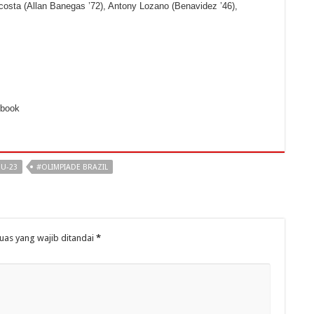
costa (Allan Banegas ’72), Antony Lozano (Benavidez ’46),
ebook
U-23
#OLIMPIADE BRAZIL
uas yang wajib ditandai
*