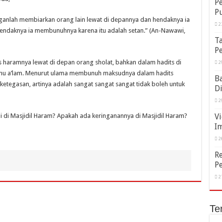
Pe
P
janganlah membiarkan orang lain lewat di depannya dan hendaknya ia
2
hendaknya ia membunuhnya karena itu adalah setan.” (An-Nawawi,
Ta
P
 haramnya lewat di depan orang sholat, bahkan dalam hadits di
2
ahu a’lam. Menurut ulama membunuh maksudnya dalam hadits
Ba
etegasan, artinya adalah sangat sangat sangat tidak boleh untuk
Di
2
adi di Masjidil Haram? Apakah ada keringanannya di Masjidil Haram?
Vi
I
2
R
P
2
Te