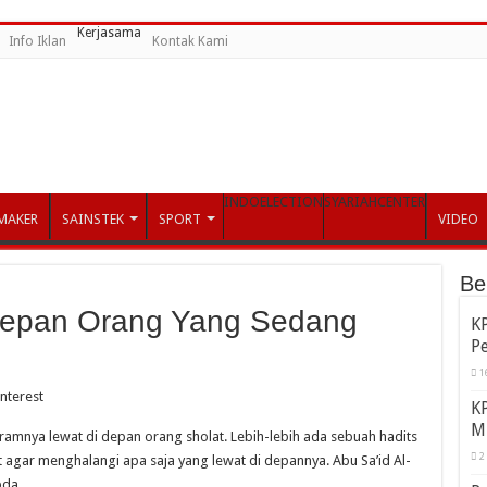
Kerjasama
Info Iklan
Kontak Kami
INDOELECTION
SYARIAHCENTER
MAKER
SAINSTEK
SPORT
VIDEO
Be
Depan Orang Yang Sedang
KP
P
1
interest
KP
M
amnya lewat di depan orang sholat. Lebih-lebih ada sebuah hadits
2
agar menghalangi apa saja yang lewat di depannya. Abu Sa’id Al-
bda,