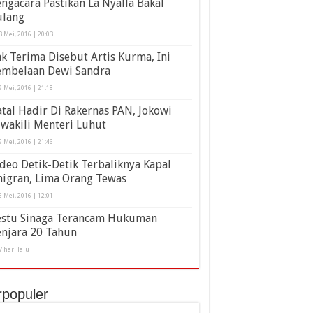
ngacara Pastikan La Nyalla Bakal
ulang
3 Mei, 2016 | 20:03
k Terima Disebut Artis Kurma, Ini
embelaan Dewi Sandra
9 Mei, 2016 | 21:18
tal Hadir Di Rakernas PAN, Jokowi
wakili Menteri Luhut
9 Mei, 2016 | 21:46
deo Detik-Detik Terbaliknya Kapal
migran, Lima Orang Tewas
6 Mei, 2016 | 12:01
estu Sinaga Terancam Hukuman
enjara 20 Tahun
7 hari lalu
rpopuler