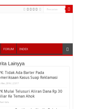
FORUM
INDEX
rita Lainyya
K: Tidak Ada Barter Pada
emeriksaan Kasus Suap Reklamasi
6 Mei, 2016 | 23:17
K Mulai Telusuri Aliran Dana Rp 30
iliar Ke Teman Ahok
 hari lalu