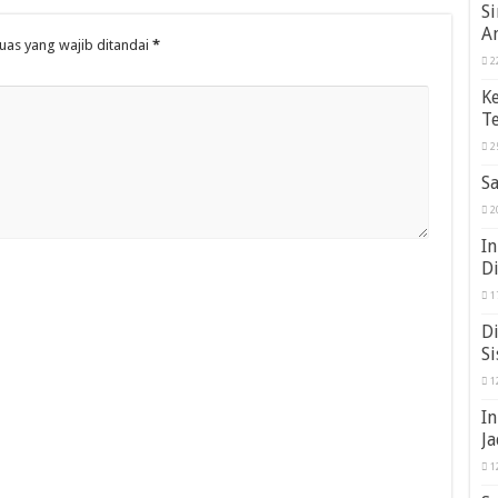
S
A
uas yang wajib ditandai
*
2
K
Te
2
Sa
2
In
D
1
Di
Si
1
I
Ja
1