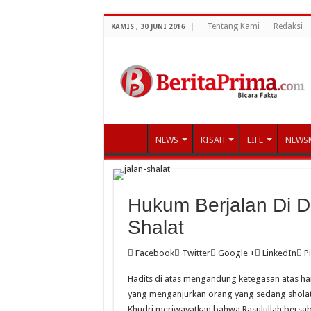
Tentang Kami
Redaksi
KAMIS , 30 JUNI 2016
NEWS
KISAH
LIFE
NEWS
Hukum Berjalan Di 
Shalat
Facebook
Twitter
Google +
LinkedIn
P
Hadits di atas mengandung ketegasan atas har
yang menganjurkan orang yang sedang sholat 
Khudri meriwayatkan bahwa Rasulullah bersa