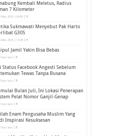
inabung Kembali Meletus, Radius
man 7 Kilometer
2 Mei, 2016 | 04:00
1
etika Sukmawati Menyebut Pak Harto
rlibat G30S
5 Mei, 2016 | 13:39
1
ipul Jamil Yakin Bisa Bebas
0 hari lalu
1
i Status Facebook Angesti Sebelum
itemukan Tewas Tanpa Busana
7 hari lalu
1
mulai Bulan Juli, Ini Lokasi Penerapan
stem Pelat Nomor Ganjil-Genap
2 hari lalu
1
nilah Enam Pengusaha Muslim Yang
di Inspirasi Kesuksesan
2 hari lalu
1