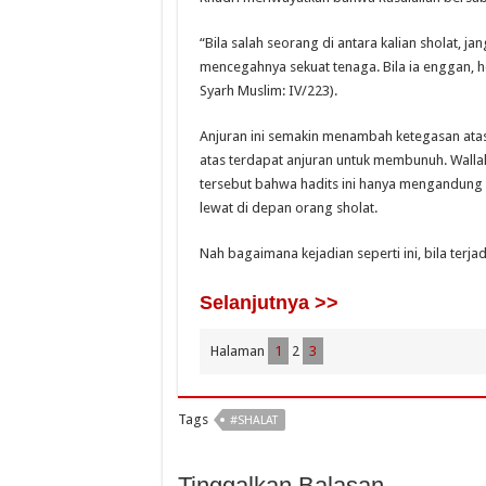
“Bila salah seorang di antara kalian sholat, 
mencegahnya sekuat tenaga. Bila ia enggan, 
Syarh Muslim: IV/223).
Anjuran ini semakin menambah ketegasan atas
atas terdapat anjuran untuk membunuh. Wall
tersebut bahwa hadits ini hanya mengandung k
lewat di depan orang sholat.
Nah bagaimana kejadian seperti ini, bila terj
Selanjutnya >>
Halaman
1
2
3
Tags
#SHALAT
Tinggalkan Balasan