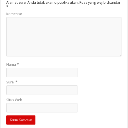
Alamat surel Anda tidak akan dipublikasikan.
Ruas yang wajib ditandai
*
Komentar
Nama
*
Surel
*
Situs Web