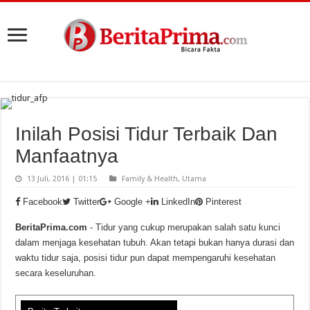
Inilah Posisi Tidur Terbaik Dan
Manfaatnya
13 Juli, 2016 | 01:15
Family & Health
,
Utama
Facebook
Twitter
Google +
LinkedIn
Pinterest
BeritaPrima.com
- Tidur yang cukup merupakan salah satu kunci
dalam menjaga kesehatan tubuh. Akan tetapi bukan hanya durasi dan
waktu tidur saja, posisi tidur pun dapat mempengaruhi kesehatan
secara keseluruhan.