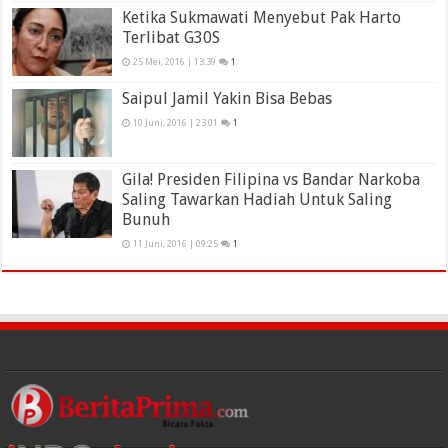
Ketika Sukmawati Menyebut Pak Harto
Terlibat G30S
25 Mei, 2016 | 13:39
1
Saipul Jamil Yakin Bisa Bebas
10 Juni, 2016 | 23:01
1
Gila! Presiden Filipina vs Bandar Narkoba
Saling Tawarkan Hadiah Untuk Saling
Bunuh
11 Juni, 2016 | 09:25
1