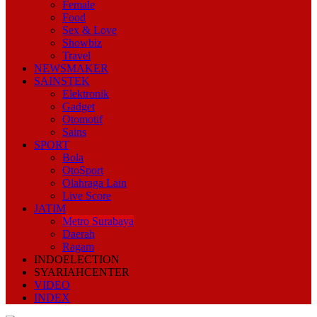
Female
Food
Sex & Love
Showbiz
Travel
NEWSMAKER
SAINSTEK
Elektronik
Gadget
Otomotif
Sains
SPORT
Bola
OtoSport
Olahraga Lain
Live Score
JATIM
Metro Surabaya
Daerah
Ragam
INDOELECTION
SYARIAHCENTER
VIDEO
INDEX