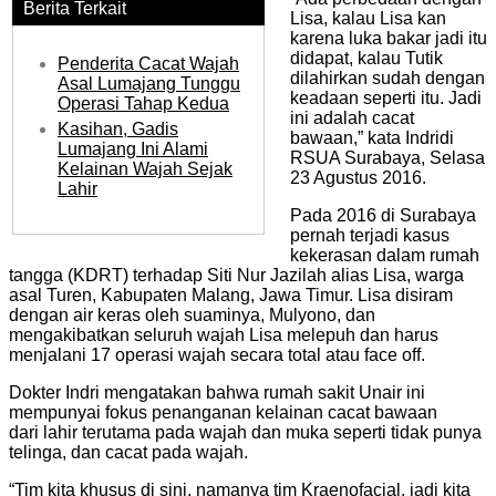
Berita Terkait
Lisa, kalau Lisa kan
karena luka bakar jadi itu
didapat, kalau Tutik
Penderita Cacat Wajah
dilahirkan sudah dengan
Asal Lumajang Tunggu
keadaan seperti itu. Jadi
Operasi Tahap Kedua
ini adalah cacat
Kasihan, Gadis
bawaan,” kata Indridi
Lumajang Ini Alami
RSUA Surabaya, Selasa
Kelainan Wajah Sejak
23 Agustus 2016.
Lahir
Pada 2016 di Surabaya
pernah terjadi kasus
kekerasan dalam rumah
tangga (KDRT) terhadap Siti Nur Jazilah alias Lisa, warga
asal Turen, Kabupaten Malang, Jawa Timur. Lisa disiram
dengan air keras oleh suaminya, Mulyono, dan
mengakibatkan seluruh wajah Lisa melepuh dan harus
menjalani 17 operasi wajah secara total atau face off.
Dokter Indri mengatakan bahwa rumah sakit Unair ini
mempunyai fokus penanganan kelainan cacat bawaan
dari lahir terutama pada wajah dan muka seperti tidak punya
telinga, dan cacat pada wajah.
“Tim kita khusus di sini, namanya tim Kraenofacial, jadi kita