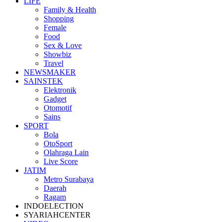
LIFE
Family & Health
Shopping
Female
Food
Sex & Love
Showbiz
Travel
NEWSMAKER
SAINSTEK
Elektronik
Gadget
Otomotif
Sains
SPORT
Bola
OtoSport
Olahraga Lain
Live Score
JATIM
Metro Surabaya
Daerah
Ragam
INDOELECTION
SYARIAHCENTER