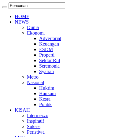
HOME
NEWS
Dunia
Ekonomi
Advertorial
Keuangan
ESDM
Properti
Sektor Riil
Seremonia
Syariah
Metro
Nasional
Hukrim
Hankam
Kesra
Politik
KISAH
Intermezzo
Inspiratif
Sukses
Peristiwa