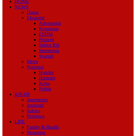
HOME
NEWS
Dunia
Ekonomi
Advertorial
Keuangan
ESDM
Properti
Sektor Riil
Seremonia
Syariah
Metro
Nasional
Hukrim
Hankam
Kesra
Politik
KISAH
Intermezzo
Inspiratif
Sukses
Peristiwa
LIFE
Family & Health
Shopping