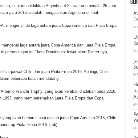
Ber
ica, usai menaklukkan Argentina 4-2 lewat adu penalti, 26 Juni
uara para 2015, setelah mengalahkan Argentina di final.
Aw
Da
 mengenai ide laga antara juara Copa America dan Piala Eropa.
1
U
K
 mengenai laga antara juara Copa America dan juara Piala Eropa.
3
k pertandingan ini,” kata Dominguez lewat akun Twitter-nya,
Ja
Su
ihat jadwal Chile dan juara Piala Eropa 2016. Apalagi, Chile
1
, dalam beberapa bulan mendatang.
He
J
 Artemio Franchi Trophy, yang akan kembali diadakan pada 2018.
Au
an 1993, yang mempertemukan juara Piala Eropa dan Copa
2
P
m yang akan berpartisipasi adalah juara Copa America 2015, Chile
Ya
unner up Piala Eropa 2016. (feb)
2
ebook