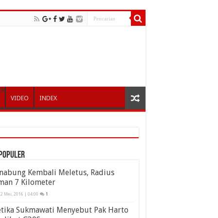
ER
VIDEO
INDEX
populer
inabung Kembali Meletus, Radius
man 7 Kilometer
2 Mei, 2016 | 04:00
1
etika Sukmawati Menyebut Pak Harto