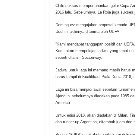
Chile sukses mempertahankan gelar Copa Amer
2016 lalu. Sebelumnya, La Roja juga sukses j
Dominguez mengajukan proposal kepada UEFA,
Usul ini akhirnya diterima oleh UEFA.
“Kami mendapat tanggapan positif dari UEFA,
Kami akan mempelajari jadwal yang tepat untu
seperti dilansir Soccerway.
Jadwal untuk laga ini memang masih harus mel
harus tampil di Kualifikasi Piala Dunia 2018
Laga ini bisa menjadi awal sebelum turnamen
Ajang ini sebelumnya diadakan pada 1985 d
America.
Untuk edisi 2018, akan diadakan di Milan. Ti
dan runner up Argentina, ditambah juara dan r
Pencet 'SUKA' untuk ikuti berita kami di Fac