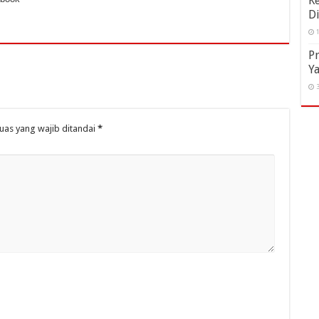
Ke
Di
1
P
Ya
3
uas yang wajib ditandai
*