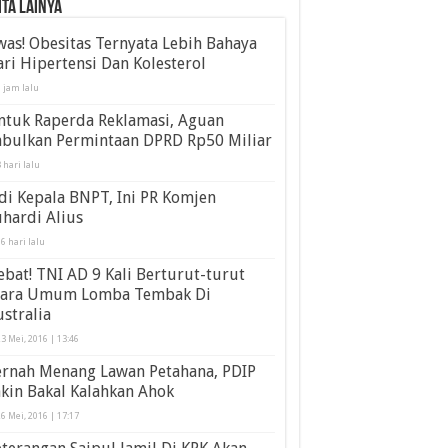
ita Lainya
as! Obesitas Ternyata Lebih Bahaya
ri Hipertensi Dan Kolesterol
 jam lalu
ntuk Raperda Reklamasi, Aguan
abulkan Permintaan DPRD Rp50 Miliar
 hari lalu
di Kepala BNPT, Ini PR Komjen
hardi Alius
6 hari lalu
bat! TNI AD 9 Kali Berturut-turut
uara Umum Lomba Tembak Di
stralia
3 Mei, 2016 | 13:46
ernah Menang Lawan Petahana, PDIP
kin Bakal Kalahkan Ahok
6 Mei, 2016 | 17:17