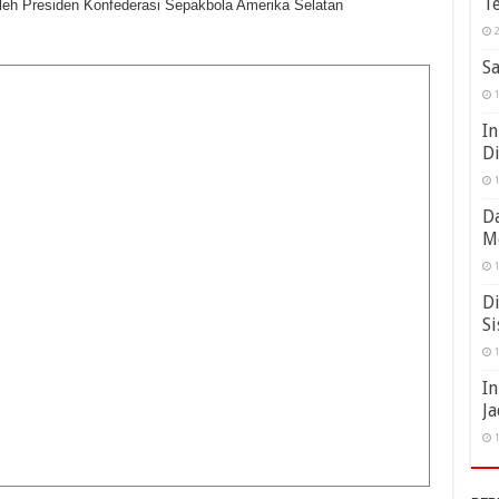
Te
 oleh Presiden Konfederasi Sepakbola Amerika Selatan
2
Sa
1
In
D
1
Da
M
1
Di
Si
1
I
Ja
1