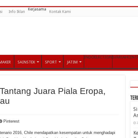
Kerjasama
si
Info Iklan
Kontak Kami
INDOELECTION
SYARIAHCENT
MAKER
SAINSTEK
SPORT
JATIM
Tantang Juara Piala Eropa,
Ter
jau
S
A
Pinterest
2
K
tenario 2016, Chile mendapatkan kesempatan untuk menghadapi