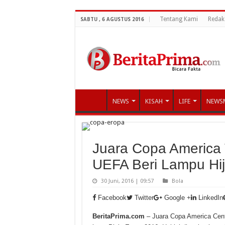
Tentang Kami
Redak
SABTU , 6 AGUSTUS 2016
NEWS
KISAH
LIFE
NEWS
Juara Copa America 
UEFA Beri Lampu Hi
30 Juni, 2016 | 09:57
Bola
Facebook
Twitter
Google +
LinkedIn
BeritaPrima.com
– Juara Copa America Cen