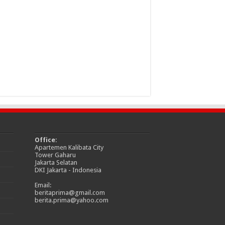
Office:
Apartemen Kalibata City
Tower Gaharu
Jakarta Selatan
DKI Jakarta - Indonesia
Email:
beritaprima@gmail.com
berita.prima@yahoo.com