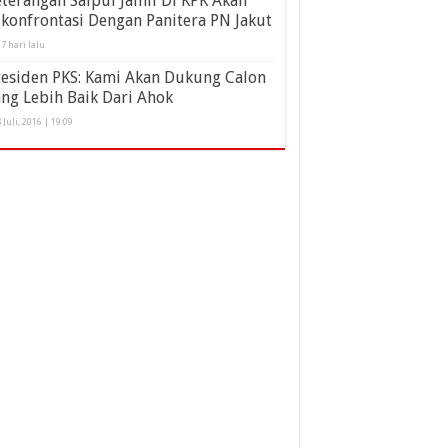
terangan Saipul Jamil Di KPK Akan
konfrontasi Dengan Panitera PN Jakut
7 hari lalu
residen PKS: Kami Akan Dukung Calon
ng Lebih Baik Dari Ahok
 Juli, 2016 | 19:09