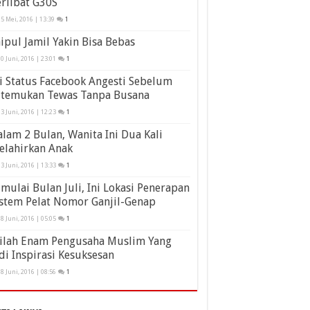
rlibat G30S
5 Mei, 2016 | 13:39
1
ipul Jamil Yakin Bisa Bebas
0 Juni, 2016 | 23:01
1
i Status Facebook Angesti Sebelum
itemukan Tewas Tanpa Busana
3 Juni, 2016 | 12:23
1
lam 2 Bulan, Wanita Ini Dua Kali
elahirkan Anak
3 Juni, 2016 | 13:33
1
mulai Bulan Juli, Ini Lokasi Penerapan
stem Pelat Nomor Ganjil-Genap
8 Juni, 2016 | 05:05
1
nilah Enam Pengusaha Muslim Yang
di Inspirasi Kesuksesan
8 Juni, 2016 | 08:56
1